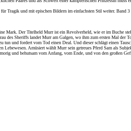
klichen Paares und als Schwert einer kämpferischen Prinzessin muss er 
 Tragik und mit epischen Bildern im einfachsten Stil weiter. Band 3 er
 Mark. Der Titelheld Murr ist ein Revolverheld, wie er im Buche steh
au des Sheriffs landet Murr am Galgen, wo ihm zum ersten Mal der Tod
 zu tun und fordert vom Tod einen Deal. Und dieser schlägt einen Tausc
en Lebewesen. Amüsiert wählt Murr sein getreues Pferd Sam als Subje
zhumorig und behutsam vom Anfang, vom Ende, und von den großen Gef