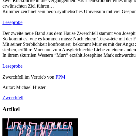
zwei Rückblicke in die Vergangenheit: Als Liebesroboter eines unglüc
erwünschten Ziel führen…
Kummer zeichnet sein neon-synthetisches Universum mit viel Gespür für
Leseprobe
Der zweite neue Band aus dem Hause Zwerchfell stammt von Josephine
So kommt es, wie es kommen muss: Nach einem Tete-a-tete mit der Fr
Mit seiner Sterblichkeit konfrontiert, bekommt Murr es mit der Angst
sterben, erführe Murr nun zum Ausgleich echte Liebe zu einem ander
In ihrem skurrilen Western “Murr” erzählt Josephine Mark schwar
Leseprobe
Zwerchfell im Vertrieb von
PPM
Autor: Michael Hüster
Zwerchfell
Artikel