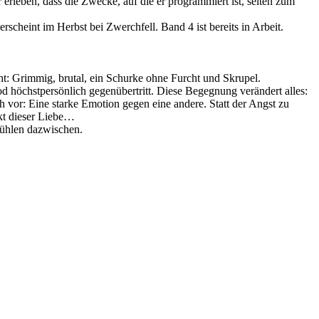
erleben, dass die Zwecke, auf die er programmiert ist, selten zum
scheint im Herbst bei Zwerchfell. Band 4 ist bereits in Arbeit.
t: Grimmig, brutal, ein Schurke ohne Furcht und Skrupel.
 höchstpersönlich gegenübertritt. Diese Begegnung verändert alles:
h vor: Eine starke Emotion gegen eine andere. Statt der Angst zu
kt dieser Liebe…
ühlen dazwischen.