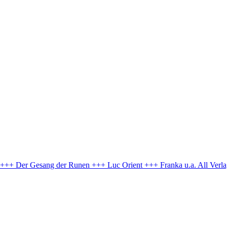
e +++ Der Gesang der Runen +++ Luc Orient +++ Franka u.a.
All Verl