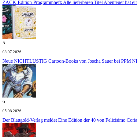
ZACK-Edition-Programmheft: Alle lieferbaren Titel
Abenteuer hat e
5
08.07.2026
Neue NICHTLUSTIG Cartoon-Books von Joscha Sauer bei PPM
NI
6
05.08.2026
Der Blattgold-Verlag meldet
Eine Edition der 40 von Felicísimo Cori