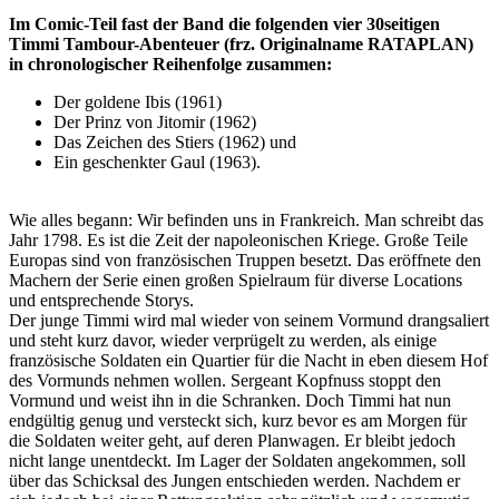
Im Comic-Teil fast der Band die folgenden vier 30seitigen
Timmi Tambour-Abenteuer (frz. Originalname RATAPLAN)
in chronologischer Reihenfolge zusammen:
Der goldene Ibis (1961)
Der Prinz von Jitomir (1962)
Das Zeichen des Stiers (1962) und
Ein geschenkter Gaul (1963).
Wie alles begann: Wir befinden uns in Frankreich. Man schreibt das
Jahr 1798. Es ist die Zeit der napoleonischen Kriege. Große Teile
Europas sind von französischen Truppen besetzt. Das eröffnete den
Machern der Serie einen großen Spielraum für diverse Locations
und entsprechende Storys.
Der junge Timmi wird mal wieder von seinem Vormund drangsaliert
und steht kurz davor, wieder verprügelt zu werden, als einige
französische Soldaten ein Quartier für die Nacht in eben diesem Hof
des Vormunds nehmen wollen. Sergeant Kopfnuss stoppt den
Vormund und weist ihn in die Schranken. Doch Timmi hat nun
endgültig genug und versteckt sich, kurz bevor es am Morgen für
die Soldaten weiter geht, auf deren Planwagen. Er bleibt jedoch
nicht lange unentdeckt. Im Lager der Soldaten angekommen, soll
über das Schicksal des Jungen entschieden werden. Nachdem er