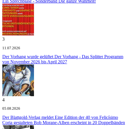
Ein Sprechblase - Sonderband
Die ganze Wahrheit!
3
11.07.2026
Der Vorhang wurde gelüftet
Der Vorhang - Das Splitter Programm
von November 2026 bis April 2027
4
05.08.2026
Der Blattgold-Verlag meldet
Eine Edition der 40 von Felicísimo
Coria gestalteten Bob Morane-Alben erscheint in 20 Doppelbänden