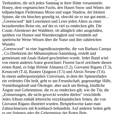
Tierkindern, die sich jeden Samstag in ihrer Hütte versammeln:
Honey, dem vegetarischen Fuchs, den Hasen Snow und Winter, der
tollpatschigen Fledermaus Moon und sogar Shadow, der kleinen
Spinne, die ein bisschen gruselig ist, obwohl sie es nur gut meint…
„Greenwood“ lädt Leserinnen und Leser jeden Alters zu einer
bezaubernden Reise ein, auf der es viel zu entdecken gibt. Die
Comic-Abenteuer der Waldtiere, ob alltäglich oder ausgefallen,
sprühen vor Humor und Warmherzigkeit und vermitteln auf
spielerische Weise Wissen über die Natur und ihre zahlreichen
Wunder.
„Greenwood“ ist eine Jugendkonzeptreihe, die von Barbara Canepa
, Co-Direktorin der Métamorphose-Sammlung, erstellt und
gemeinsam mit Anaïs Halard geschrieben wurde. Jeder Band wird
von einem anderen Autor gezeichnet: Florent Sacré zeichnete diesen
ersten Band, es folgt Jérémie Almanza (T.2), Giovanni Rigano (T.3),
Kerascoët (T.4), Bastien Quignon (T.5) und Alexis Nesme (T.6).
In einem anthropomorphen Universum, in dem der Spinnenfaden
ein verletztes Ohr heilt, geht es um Freundschaft, gegenseitige Hilfe,
Vorstellungskraft und Ökologie, aber auch um Betrug, kindliche
Ängste und Geheimnisse, die es zu entdecken gilt, wie die Tür, die
„Erinnerungen, die nicht geweckt werden dürfen“ verschließt.
Jedes Album enthält lehrreiche enzyklopädischen Seiten, die von
Giovanni Rigano illustriert wurden. Beispielsweise kann man
Zahnschmerzen mit Knoblauch behandeln. Auf anderen Seiten geht
es um Spinnen oder die Geheimnisse der Roten Bete.