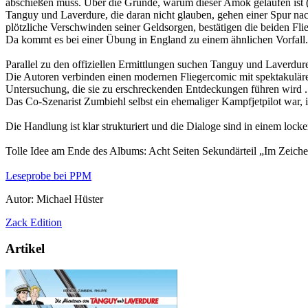
abschießen muss. Über die Gründe, warum dieser Amok gelaufen ist (ode
Tanguy und Laverdure, die daran nicht glauben, gehen einer Spur nach
plötzliche Verschwinden seiner Geldsorgen, bestätigen die beiden Fli
Da kommt es bei einer Übung in England zu einem ähnlichen Vorfall
Parallel zu den offiziellen Ermittlungen suchen Tanguy und Laverdure
Die Autoren verbinden einen modernen Fliegercomic mit spektakuläre
Untersuchung, die sie zu erschreckenden Entdeckungen führen wird .
Das Co-Szenarist Zumbiehl selbst ein ehemaliger Kampfjetpilot war, i
Die Handlung ist klar strukturiert und die Dialoge sind in einem loc
Tolle Idee am Ende des Albums: Acht Seiten Sekundärteil „Im Zeichen
Leseprobe bei PPM
Autor: Michael Hüster
Zack Edition
Artikel