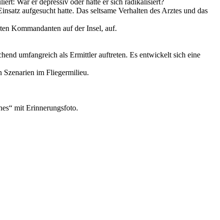
rt: War er depressiv oder hatte er sich radikalisiert?
insatz aufgesucht hatte. Das seltsame Verhalten des Arztes und das
ten Kommandanten auf der Insel, auf.
nd umfangreich als Ermittler auftreten. Es entwickelt sich eine
n Szenarien im Fliegermilieu.
nes“ mit Erinnerungsfoto.