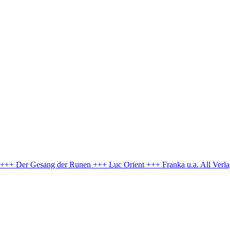
e +++ Der Gesang der Runen +++ Luc Orient +++ Franka u.a.
All Verl