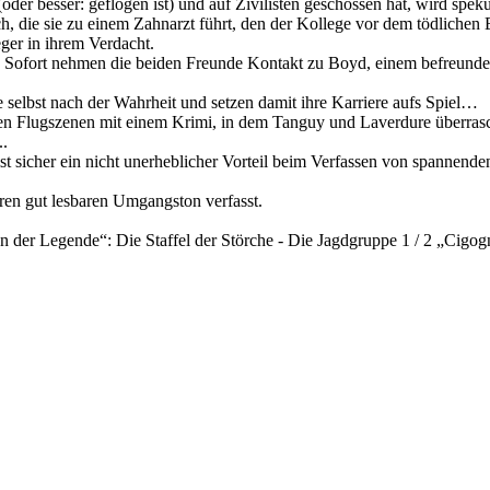
r besser: geflogen ist) und auf Zivilisten geschossen hat, wird spekulie
, die sie zu einem Zahnarzt führt, den der Kollege vor dem tödlichen E
eger in ihrem Verdacht.
. Sofort nehmen die beiden Freunde Kontakt zu Boyd, einem befreunde
 selbst nach der Wahrheit und setzen damit ihre Karriere aufs Spiel…
n Flugszenen mit einem Krimi, in dem Tanguy und Laverdure überrasche
..
st sicher ein nicht unerheblicher Vorteil beim Verfassen von spannende
keren gut lesbaren Umgangston verfasst.
 der Legende“: Die Staffel der Störche - Die Jagdgruppe 1 / 2 „Cigog