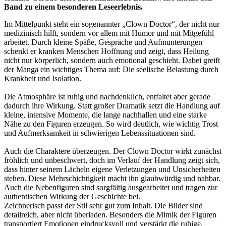
Band zu einem besonderen Leseerlebnis.
Im Mittelpunkt steht ein sogenannter „Clown Doctor“, der nicht nur
medizinisch hilft, sondern vor allem mit Humor und mit Mitgefühl
arbeitet. Durch kleine Späße, Gespräche und Aufmunterungen
schenkt er kranken Menschen Hoffnung und zeigt, dass Heilung
nicht nur körperlich, sondern auch emotional geschieht. Dabei greift
der Manga ein wichtiges Thema auf: Die seelische Belastung durch
Krankheit und Isolation.
Die Atmosphäre ist ruhig und nachdenklich, entfaltet aber gerade
dadurch ihre Wirkung. Statt großer Dramatik setzt die Handlung auf
kleine, intensive Momente, die lange nachhallen und eine starke
Nähe zu den Figuren erzeugen. So wird deutlich, wie wichtig Trost
und Aufmerksamkeit in schwierigen Lebenssituationen sind.
Auch die Charaktere überzeugen. Der Clown Doctor wirkt zunächst
fröhlich und unbeschwert, doch im Verlauf der Handlung zeigt sich,
dass hinter seinem Lächeln eigene Verletzungen und Unsicherheiten
stehen. Diese Mehrschichtigkeit macht ihn glaubwürdig und nahbar.
Auch die Nebenfiguren sind sorgfältig ausgearbeitet und tragen zur
authentischen Wirkung der Geschichte bei.
Zeichnerisch passt der Stil sehr gut zum Inhalt. Die Bilder sind
detailreich, aber nicht überladen. Besonders die Mimik der Figuren
transportiert Emotionen eindrucksvoll und verstärkt die ruhige,