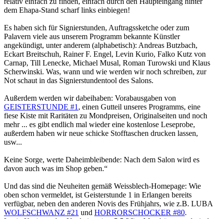
relativ einfach zu finden, einfach durch den Haupteingang hinter
dem Ehapa-Stand scharf links einbiegen!
Es haben sich für Signierstunden, Auftragssketche oder zum
Palavern viele aus unserem Programm bekannte Künstler
angekündigt, unter anderem (alphabetisch): Andreas Butzbach,
Eckart Breitschuh, Rainer F. Engel, Levin Kurio, Falko Kutz von
Carnap, Till Lenecke, Michael Musal, Roman Turowski und Klaus
Scherwinski. Was, wann und wie werden wir noch schreiben, zur
Not schaut in das Signierstundentool des Salons.
Außerdem werden wir dabeihaben: Vorabausgaben von
GEISTERSTUNDE #1
, einen Gutteil unseres Programms, eine
fiese Kiste mit Raritäten zu Mondpreisen, Originalseiten und noch
mehr ... es gibt endlich mal wieder eine kostenlose Leseprobe,
außerdem haben wir neue schicke Stofftaschen drucken lassen,
usw...
Keine Sorge, werte Daheimbleibende: Nach dem Salon wird es
davon auch was im Shop geben.“
Und das sind die Neuheiten gemäß Weissblech-Homepage: Wie
oben schon vermeldet, ist Geisterstunde 1 in Erlangen bereits
verfügbar, neben den anderen Novis des Frühjahrs, wie z.B. LUBA
WOLFSCHWANZ #21
und
HORRORSCHOCKER #80
.