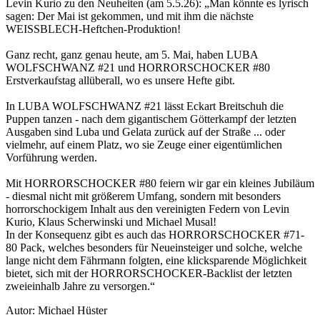
Levin Kurio zu den Neuheiten (am 5.5.26): „Man könnte es lyrisch
sagen: Der Mai ist gekommen, und mit ihm die nächste
WEISSBLECH-Heftchen-Produktion!
Ganz recht, ganz genau heute, am 5. Mai, haben LUBA
WOLFSCHWANZ #21 und HORRORSCHOCKER #80
Erstverkaufstag allüberall, wo es unsere Hefte gibt.
In LUBA WOLFSCHWANZ #21 lässt Eckart Breitschuh die
Puppen tanzen - nach dem gigantischem Götterkampf der letzten
Ausgaben sind Luba und Gelata zurück auf der Straße ... oder
vielmehr, auf einem Platz, wo sie Zeuge einer eigentümlichen
Vorführung werden.
Mit HORRORSCHOCKER #80 feiern wir gar ein kleines Jubiläum
- diesmal nicht mit größerem Umfang, sondern mit besonders
horrorschockigem Inhalt aus den vereinigten Federn von Levin
Kurio, Klaus Scherwinski und Michael Musal!
In der Konsequenz gibt es auch das HORRORSCHOCKER #71-
80 Pack, welches besonders für Neueinsteiger und solche, welche
lange nicht dem Fährmann folgten, eine klicksparende Möglichkeit
bietet, sich mit der HORRORSCHOCKER-Backlist der letzten
zweieinhalb Jahre zu versorgen.“
Autor: Michael Hüster