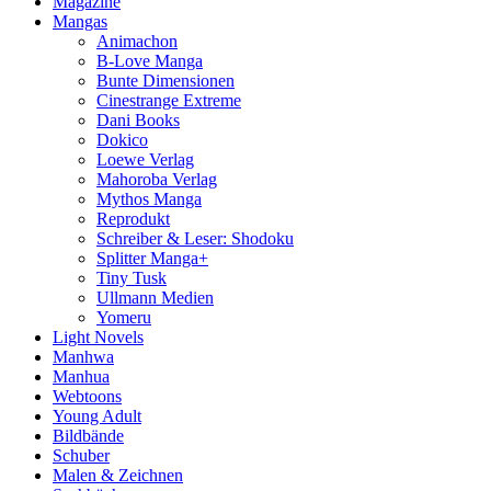
Magazine
Mangas
Animachon
B-Love Manga
Bunte Dimensionen
Cinestrange Extreme
Dani Books
Dokico
Loewe Verlag
Mahoroba Verlag
Mythos Manga
Reprodukt
Schreiber & Leser: Shodoku
Splitter Manga+
Tiny Tusk
Ullmann Medien
Yomeru
Light Novels
Manhwa
Manhua
Webtoons
Young Adult
Bildbände
Schuber
Malen & Zeichnen