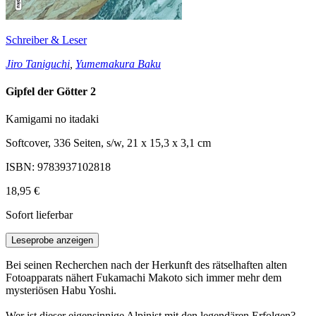
Schreiber & Leser
Jiro Taniguchi
,
Yumemakura Baku
Gipfel der Götter 2
Kamigami no itadaki
Softcover, 336 Seiten, s/w, 21 x 15,3 x 3,1 cm
ISBN: 9783937102818
18,95 €
Sofort lieferbar
Leseprobe anzeigen
Bei seinen Recherchen nach der Herkunft des rätselhaften alten
Fotoapparats nähert Fukamachi Makoto sich immer mehr dem
mysteriösen Habu Yoshi.
Wer ist dieser eigensinnige Alpinist mit den legendären Erfolgen?