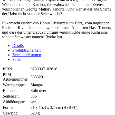
Wie kam er an die Kamera, die wahrscheinlich dem am Everest
verschollenen George Mallory gehörte? Und wer ist der alte Sherpa,
der Habu nicht von der Seite weicht?
Fukamachi erfährt von Habus Abstürzen am Berg, vom tragischen
Ende der Rivalität mit dem weltberühmten Alpinisten Hase Tsuneo,
und dass der unter Habus Führung verunglückte junge Kishi eine
schöne Schwester namens Ryoko hat…
Details
Produktsicherheit
Zeichner/Autoren
Serie
ISBN:
9783937102818
PPM
303320
Artikelnummer:
Warengruppe:
Mangas
Einband:
Softcover
Seitenzahl:
336
Abbildungen:
s/w
Format:
21 x 15,3 x 3,1 cm (HxBxT)
Gewicht:
628 g