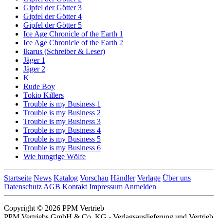
Gipfel der Götter 3
Gipfel der Götter 4
Gipfel der Götter 5
Ice Age Chronicle of the Earth 1
Ice Age Chronicle of the Earth 2
Ikarus (Schreiber & Leser)
Jäger 1
Jäger 2
K
Rude Boy
Tokio Killers
Trouble is my Business 1
Trouble is my Business 2
Trouble is my Business 3
Trouble is my Business 4
Trouble is my Business 5
Trouble is my Business 6
Wie hungrige Wölfe
Startseite
News
Katalog
Vorschau
Händler
Verlage
Über uns
Datenschutz
AGB
Kontakt
Impressum
Anmelden
Copyright © 2026 PPM Vertrieb
PPM Vertriebs GmbH & Co. KG - Verlagsauslieferung und Vertrieb