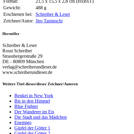
Format:
21,5 x 15,5 x 2,8 cm (HxBxT)
Gewicht:
488 g
Erschienen bei:
Schreiber & Leser
Zeichner/Autor:
Jiro Taniguchi
Hersteller
Schreiber & Leser
Rossi Schreiber
Strassbergerstraße 29
DE - 80809 München
verlag@schreiberundleser.de
www.schreiberundleser.de
Weitere Titel dieses/dieser Zeichner/Autoren
Benkei in New York
Bis in den Himmel
Blue Fighter
Der Wanderer im Eis
Die Stadt und das Mädchen
Enemigo
Gipfel der Götter 1
Gipfel der Götter 2