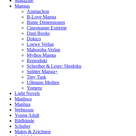
Magazine
Mangas
Animachon
B-Love Manga
Bunte Dimensionen
Cinestrange Extreme
Dani Books
Dokico
Loewe Verlag
Mahoroba Verlag
Mythos Manga
Reprodukt
Schreiber & Leser: Shodoku
Splitter Manga+
Tiny Tusk
Ullmann Medien
Yomeru
Light Novels
Manhwa
Manhua
Webtoons
Young Adult
Bildbände
Schuber
Malen & Zeichnen