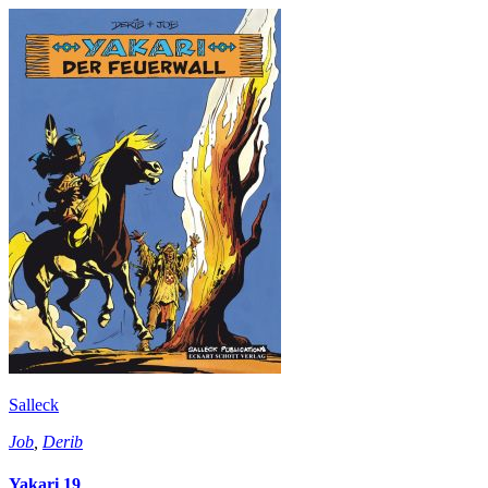
Salleck
Job
,
Derib
Yakari 19