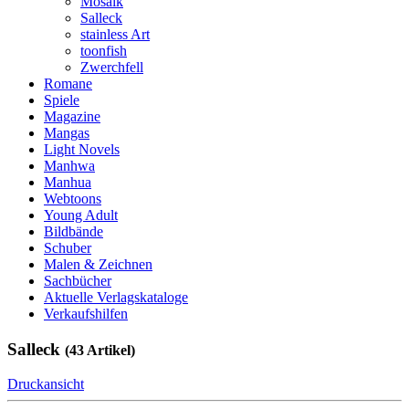
Mosaik
Salleck
stainless Art
toonfish
Zwerchfell
Romane
Spiele
Magazine
Mangas
Light Novels
Manhwa
Manhua
Webtoons
Young Adult
Bildbände
Schuber
Malen & Zeichnen
Sachbücher
Aktuelle Verlagskataloge
Verkaufshilfen
Salleck
(43 Artikel)
Druckansicht