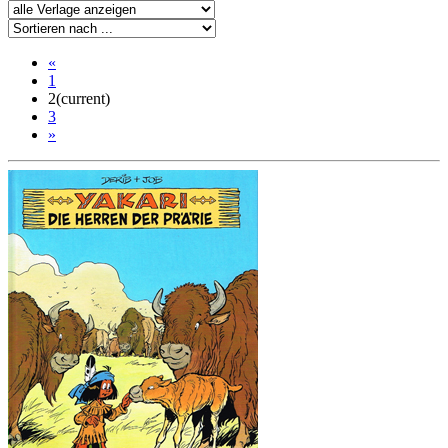
«
1
2
(current)
3
»