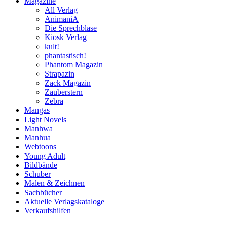
Magazine
All Verlag
AnimaniA
Die Sprechblase
Kiosk Verlag
kult!
phantastisch!
Phantom Magazin
Strapazin
Zack Magazin
Zauberstern
Zebra
Mangas
Light Novels
Manhwa
Manhua
Webtoons
Young Adult
Bildbände
Schuber
Malen & Zeichnen
Sachbücher
Aktuelle Verlagskataloge
Verkaufshilfen