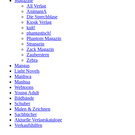
Magazine
All Verlag
AnimaniA
Die Sprechblase
Kiosk Verlag
kult!
phantastisch!
Phantom Magazin
Strapazin
Zack Magazin
Zauberstern
Zebra
Mangas
Light Novels
Manhwa
Manhua
Webtoons
Young Adult
Bildbände
Schuber
Malen & Zeichnen
Sachbücher
Aktuelle Verlagskataloge
Verkaufshilfen