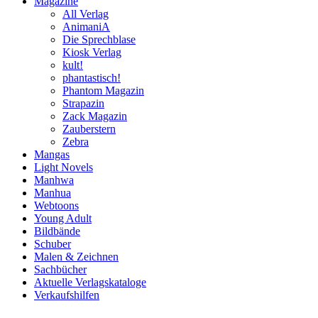
Magazine
All Verlag
AnimaniA
Die Sprechblase
Kiosk Verlag
kult!
phantastisch!
Phantom Magazin
Strapazin
Zack Magazin
Zauberstern
Zebra
Mangas
Light Novels
Manhwa
Manhua
Webtoons
Young Adult
Bildbände
Schuber
Malen & Zeichnen
Sachbücher
Aktuelle Verlagskataloge
Verkaufshilfen