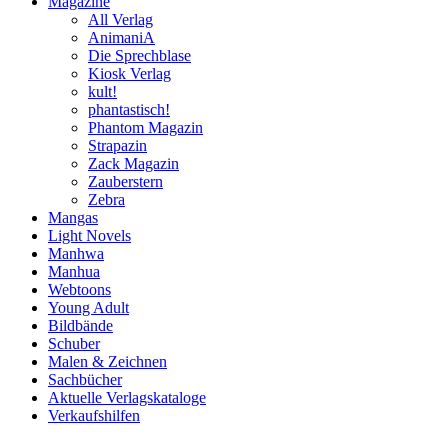
Magazine
All Verlag
AnimaniA
Die Sprechblase
Kiosk Verlag
kult!
phantastisch!
Phantom Magazin
Strapazin
Zack Magazin
Zauberstern
Zebra
Mangas
Light Novels
Manhwa
Manhua
Webtoons
Young Adult
Bildbände
Schuber
Malen & Zeichnen
Sachbücher
Aktuelle Verlagskataloge
Verkaufshilfen