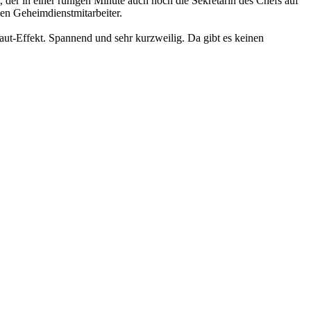
, der in einer ruhigen Minute auch noch die Sekretärin des Chefs auf
den Geheimdienstmitarbeiter.
haut-Effekt. Spannend und sehr kurzweilig. Da gibt es keinen