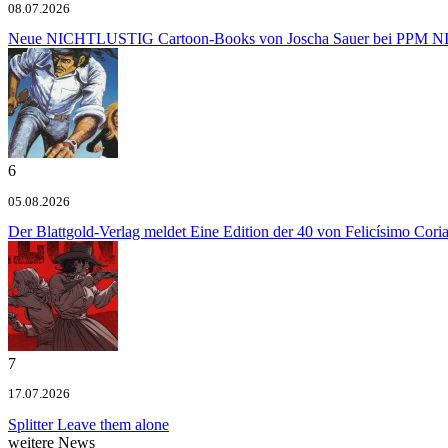
08.07.2026
Neue NICHTLUSTIG Cartoon-Books von Joscha Sauer bei PPM
NI
6
05.08.2026
Der Blattgold-Verlag meldet
Eine Edition der 40 von Felicísimo Cori
7
17.07.2026
Splitter
Leave them alone
weitere News