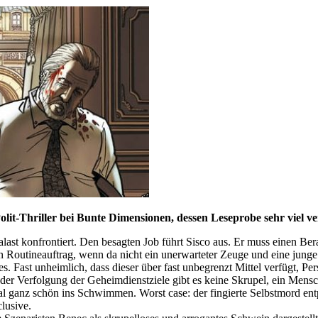
lit-Thriller bei Bunte Dimensionen, dessen Leseprobe sehr viel ve
st konfrontiert. Den besagten Job führt Sisco aus. Er muss einen Berat
in Routineauftrag, wenn da nicht ein unerwarteter Zeuge und eine jung
es. Fast unheimlich, dass dieser über fast unbegrenzt Mittel verfügt, P
 der Verfolgung der Geheimdienstziele gibt es keine Skrupel, ein Mens
 ganz schön ins Schwimmen. Worst case: der fingierte Selbstmord entp
lusive.