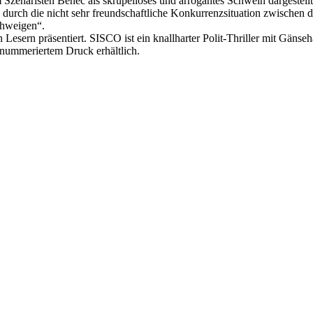
 Szenaristen Benec als skrupelloses und arrogantes Schwein dargestellt
s durch die nicht sehr freundschaftliche Konkurrenzsituation zwischen 
chweigen“.
Lesern präsentiert. SISCO ist ein knallharter Polit-Thriller mit Gänse
 nummeriertem Druck erhältlich.