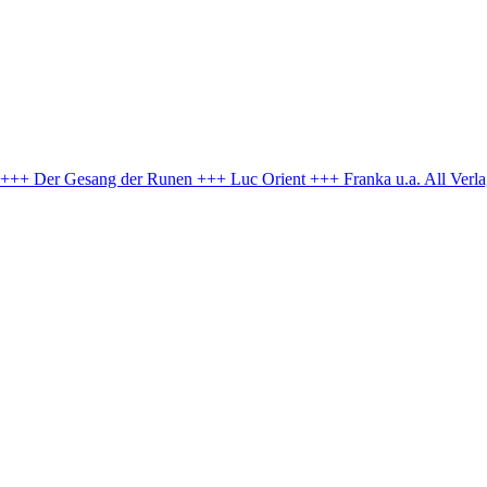
e +++ Der Gesang der Runen +++ Luc Orient +++ Franka u.a.
All Verl