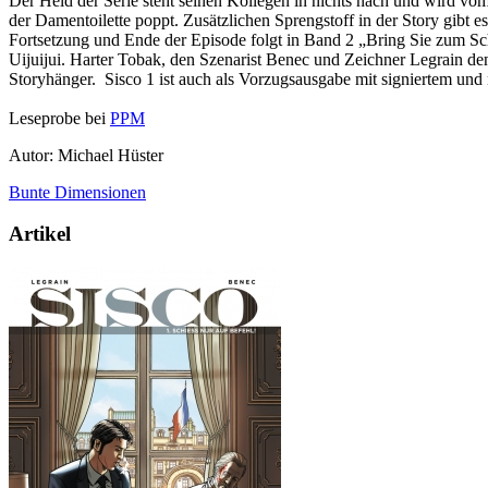
Der Held der Serie steht seinen Kollegen in nichts nach und wird vom
der Damentoilette poppt. Zusätzlichen Sprengstoff in der Story gibt e
Fortsetzung und Ende der Episode folgt in Band 2 „Bring Sie zum S
Uijuijui. Harter Tobak, den Szenarist Benec und Zeichner Legrain den 
Storyhänger. Sisco 1 ist auch als Vorzugsausgabe mit signiertem und
Leseprobe bei
PPM
Autor: Michael Hüster
Bunte Dimensionen
Artikel