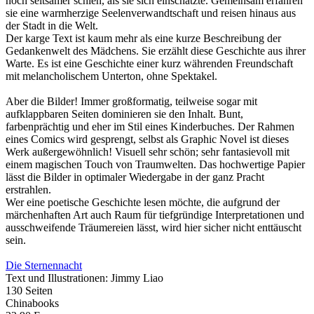
noch seltsamer schien, als sie sich einschätzte. Gemeinsam erfahren
sie eine warmherzige Seelenverwandtschaft und reisen hinaus aus
der Stadt in die Welt.
Der karge Text ist kaum mehr als eine kurze Beschreibung der
Gedankenwelt des Mädchens. Sie erzählt diese Geschichte aus ihrer
Warte. Es ist eine Geschichte einer kurz währenden Freundschaft
mit melancholischem Unterton, ohne Spektakel.
Aber die Bilder! Immer großformatig, teilweise sogar mit
aufklappbaren Seiten dominieren sie den Inhalt. Bunt,
farbenprächtig und eher im Stil eines Kinderbuches. Der Rahmen
eines Comics wird gesprengt, selbst als Graphic Novel ist dieses
Werk außergewöhnlich! Visuell sehr schön; sehr fantasievoll mit
einem magischen Touch von Traumwelten. Das hochwertige Papier
lässt die Bilder in optimaler Wiedergabe in der ganz Pracht
erstrahlen.
Wer eine poetische Geschichte lesen möchte, die aufgrund der
märchenhaften Art auch Raum für tiefgründige Interpretationen und
ausschweifende Träumereien lässt, wird hier sicher nicht enttäuscht
sein.
Die Sternennacht
Text und Illustrationen: Jimmy Liao
130 Seiten
Chinabooks