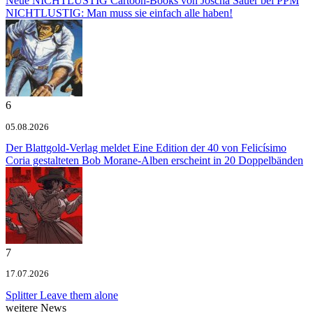
Neue NICHTLUSTIG Cartoon-Books von Joscha Sauer bei PPM
NICHTLUSTIG: Man muss sie einfach alle haben!
6
05.08.2026
Der Blattgold-Verlag meldet
Eine Edition der 40 von Felicísimo
Coria gestalteten Bob Morane-Alben erscheint in 20 Doppelbänden
7
17.07.2026
Splitter
Leave them alone
weitere News