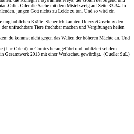
alten: die Kollegin Fraya ähnelt Freya, der Göttin der Jugend und
otan-Odin. Oder die Sache mit dem Mistelzweig auf Seite 33-34. In
hlenden, jungen Gott nichts zu Leide zu tun. Und so wird ein
hre unglaublichen Kräfte. Sicherlich kannten Uderzo/Goscinny den
d, der unfruchtbare Tiere fruchtbar machen und Vergiftungen heilen
enken: du kommst nicht gegen das Walten der höheren Mächte an. Und
 (Luc Orient) an Comics herangeführt und publiziert seitdem
sein Gesamtwerk 2013 mit einer Werkschau gewürdigt. (Quelle: SuL)