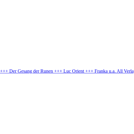
e +++ Der Gesang der Runen +++ Luc Orient +++ Franka u.a.
All Verl