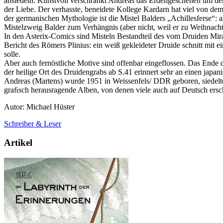
ansiedeln. Kunstvoll verschränkt Andreas das Erdengeschehen um den 
der Liebe. Der verhasste, beneidete Kollege Kardarn hat viel von de
der germanischen Mythologie ist die Mistel Balders „Achillesferse“: 
Mistelzweig Balder zum Verhängnis (aber nicht, weil er zu Weihnacht
In den Asterix-Comics sind Misteln Bestandteil des vom Druiden Mirac
Bericht des Römers Plinius: ein weiß gekleideter Druide schnitt mit 
solle.
Aber auch fernöstliche Motive sind offenbar eingeflossen. Das Ende
der heilige Ort des Druidengrabs ab S.41 erinnert sehr an einen japan
Andreas (Martens) wurde 1951 in Weissenfels/ DDR geboren, siedelte
graﬁsch herausragende Alben, von denen viele auch auf Deutsch ers
Autor: Michael Hüster
Schreiber & Leser
Artikel