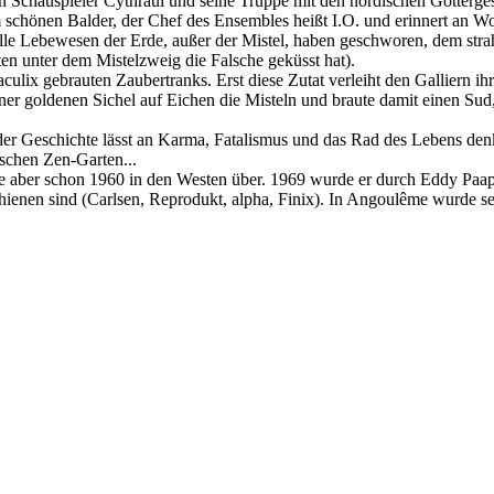
Schauspieler Cythraul und seine Truppe mit den nordischen Göttergest
m schönen Balder, der Chef des Ensembles heißt I.O. und erinnert an W
alle Lebewesen der Erde, außer der Mistel, haben geschworen, dem stra
en unter dem Mistelzweig die Falsche geküsst hat).
ulix gebrauten Zaubertranks. Erst diese Zutat verleiht den Galliern i
einer goldenen Sichel auf Eichen die Misteln und braute damit einen Su
 der Geschichte lässt an Karma, Fatalismus und das Rad des Lebens d
ischen Zen-Garten...
 aber schon 1960 in den Westen über. 1969 wurde er durch Eddy Paape
chienen sind (Carlsen, Reprodukt, alpha, Finix). In Angoulême wurde 