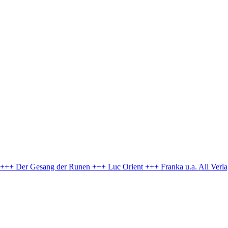
e +++ Der Gesang der Runen +++ Luc Orient +++ Franka u.a.
All Verl