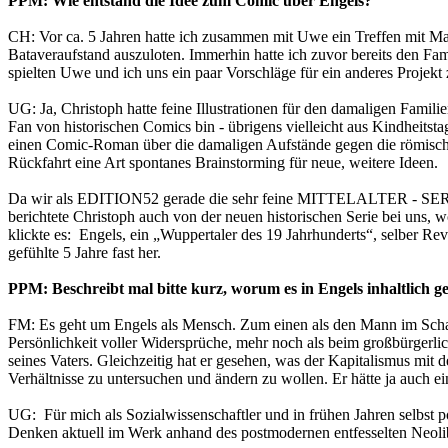
PPM: Wie entstand die Idee zum Comic über Engels?
CH: Vor ca. 5 Jahren hatte ich zusammen mit Uwe ein Treffen mit M
Bataveraufstand auszuloten. Immerhin hatte ich zuvor bereits den Fami
spielten Uwe und ich uns ein paar Vorschläge für ein anderes Projekt
UG: Ja, Christoph hatte feine Illustrationen für den damaligen Fami
Fan von historischen Comics bin - übrigens vielleicht aus Kindheitst
einen Comic-Roman über die damaligen Aufstände gegen die römische B
Rückfahrt eine Art spontanes Brainstorming für neue, weitere Ideen.
Da wir als EDITION52 gerade die sehr feine MITTELALTER - SER
berichtete Christoph auch von der neuen historischen Serie bei uns,
klickte es: Engels, ein „Wuppertaler des 19 Jahrhunderts“, selber Rev
gefühlte 5 Jahre fast her.
PPM: Beschreibt mal bitte kurz, worum es in Engels inhaltlich 
FM: Es geht um Engels als Mensch. Zum einen als den Mann im Schat
Persönlichkeit voller Widersprüche, mehr noch als beim großbürgerl
seines Vaters. Gleichzeitig hat er gesehen, was der Kapitalismus mit
Verhältnisse zu untersuchen und ändern zu wollen. Er hätte ja auch 
UG: Für mich als Sozialwissenschaftler und in frühen Jahren selbst p
Denken aktuell im Werk anhand des postmodernen entfesselten Neolibe