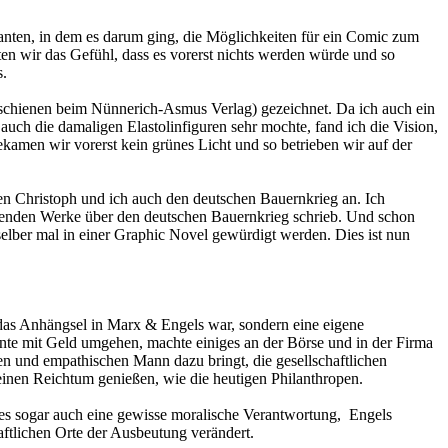
nten, in dem es darum ging, die Möglichkeiten für ein Comic zum
tten wir das Gefühl, dass es vorerst nichts werden würde und so
s.
erschienen beim Nünnerich-Asmus Verlag) gezeichnet. Da ich auch ein
auch die damaligen Elastolinfiguren sehr mochte, fand ich die Vision,
amen wir vorerst kein grünes Licht und so betrieben wir auf der
istoph und ich auch den deutschen Bauernkrieg an. Ich
legenden Werke über den deutschen Bauernkrieg schrieb. Und schon
 selber mal in einer Graphic Novel gewürdigt werden. Dies ist nun
das Anhängsel in Marx & Engels war, sondern eine eigene
nte mit Geld umgehen, machte einiges an der Börse und in der Firma
gen und empathischen Mann dazu bringt, die gesellschaftlichen
einen Reichtum genießen, wie die heutigen Philanthropen.
r es sogar auch eine gewisse moralische Verantwortung, Engels
aftlichen Orte der Ausbeutung verändert.