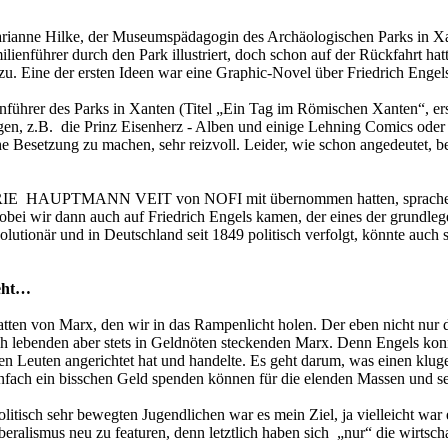
arianne Hilke, der Museumspädagogin des Archäologischen Parks in Xa
lienführer durch den Park illustriert, doch schon auf der Rückfahrt ha
 zu. Eine der ersten Ideen war eine Graphic-Novel über Friedrich Engel
lienführer des Parks in Xanten (Titel „Ein Tag im Römischen Xanten“, 
agen, z.B. die Prinz Eisenherz - Alben und einige Lehning Comics oder 
esetzung zu machen, sehr reizvoll. Leider, wie schon angedeutet, bek
IE HAUPTMANN VEIT von NOFI mit übernommen hatten, sprachen Chr
 wobei wir dann auch auf Friedrich Engels kamen, der eines der grund
olutionär und in Deutschland seit 1849 politisch verfolgt, könnte auch
geht…
ten von Marx, den wir in das Rampenlicht holen. Der eben nicht nur 
ich lebenden aber stets in Geldnöten steckenden Marx. Denn Engels kon
 den Leuten angerichtet hat und handelte. Es geht darum, was einen klu
einfach ein bisschen Geld spenden können für die elenden Massen und s
olitisch sehr bewegten Jugendlichen war es mein Ziel, ja vielleicht wa
ralismus neu zu featuren, denn letztlich haben sich „nur“ die wirtsch