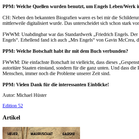
PPM: Welche Quellen wurden benutzt, um Engels Leben/Werk im
CH: Neben den bekannten Biografien waren es bei mir die Schilderun
mittlerweile digitalisiert wurde. Das unterscheidet sich schon stark
FWWM: Unabdingbar war das Standardwerk „Friedrich Engels. Der Man
Engels“. Erhellend fand ich auch „Mrs Engels“ von Gavin McCrea, der
PPM: Welche Botschaft habt ihr mit dem Buch verbunden?
FWWM: Die einfachste Botschaft ist vielleicht, dass dieses „Gespenst
autoritäre Staaten einstand, sondern für die ganz unten. Und dass die 
Menschen, immer noch die Probleme unserer Zeit sind.
PPM: Vielen Dank für die interessanten Einblicke!
Autor: Michael Hüster
Edition 52
Artikel