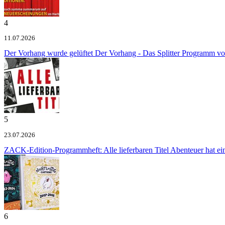
4
11.07.2026
Der Vorhang wurde gelüftet
Der Vorhang - Das Splitter Programm v
5
23.07.2026
ZACK-Edition-Programmheft: Alle lieferbaren Titel
Abenteuer hat e
6