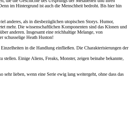
en, die die Geschichte des Ursprungs der Metallenen und ihren
Denn im Hintergrund ist auch die Menschheit bedroht. Bis hier hin
el anderes, als in diesbezüglichen utopischen Storys. Humor,
ietet mehr. Die wissenschaftlichen Komponenten sind das Klonen und
über anderen. Insgesamt eine reichhaltige Melange, von
Der schusselige Heath Huston!
 Einzelheiten in die Handlung einfließen. Die Charakterisierungen der
u stellen. Einige Aliens, Freaks, Monster, zeigen beinahe bekannte,
o sehr lieben, wenn eine Serie ewig lang weitergeht, ohne dass das