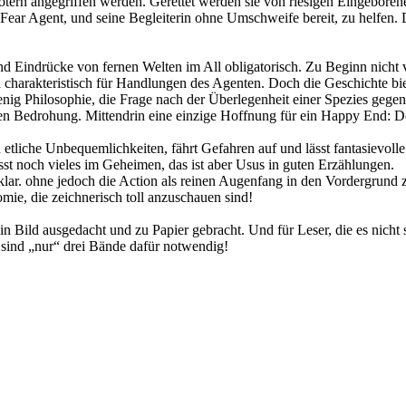
otern angegriffen werden. Gerettet werden sie von riesigen Eingeboren
Fear Agent, und seine Begleiterin ohne Umschweife bereit, zu helfen. 
 Eindrücke von fernen Welten im All obligatorisch. Zu Beginn nicht vi
 charakteristisch für Handlungen des Agenten. Doch die Geschichte b
nig Philosophie, die Frage nach der Überlegenheit einer Spezies gegen
nalen Bedrohung. Mittendrin eine einzige Hoffnung für ein Happy End: 
tliche Unbequemlichkeiten, fährt Gefahren auf und lässt fantasievolle
lässt noch vieles im Geheimen, das ist aber Usus in guten Erzählungen.
klar. ohne jedoch die Action als reinen Augenfang in den Vordergrund z
mie, die zeichnerisch toll anzuschauen sind!
 Bild ausgedacht und zu Papier gebracht. Und für Leser, die es nicht s
 sind „nur“ drei Bände dafür notwendig!