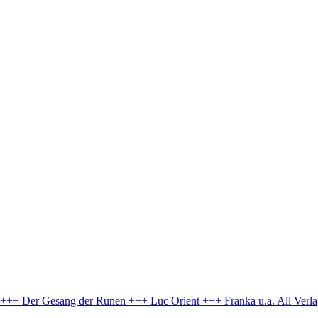
e +++ Der Gesang der Runen +++ Luc Orient +++ Franka u.a.
All Verl