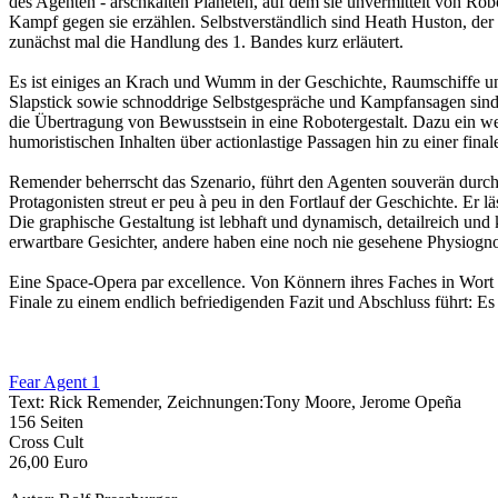
des Agenten - arschkalten Planeten, auf dem sie unvermittelt von Rob
Kampf gegen sie erzählen. Selbstverständlich sind Heath Huston, der 
zunächst mal die Handlung des 1. Bandes kurz erläutert.
Es ist einiges an Krach und Wumm in der Geschichte, Raumschiffe und
Slapstick sowie schnoddrige Selbstgespräche und Kampfansagen sind
die Übertragung von Bewusstsein in eine Robotergestalt. Dazu ein we
humoristischen Inhalten über actionlastige Passagen hin zu einer fi
Remender beherrscht das Szenario, führt den Agenten souverän durch e
Protagonisten streut er peu à peu in den Fortlauf der Geschichte. Er 
Die graphische Gestaltung ist lebhaft und dynamisch, detailreich und 
erwartbare Gesichter, andere haben eine noch nie gesehene Physiogno
Eine Space-Opera par excellence. Von Könnern ihres Faches in Wort in
Finale zu einem endlich befriedigenden Fazit und Abschluss führt: Es
Fear Agent 1
Text: Rick Remender, Zeichnungen:Tony Moore, Jerome Opeña
156 Seiten
Cross Cult
26,00 Euro