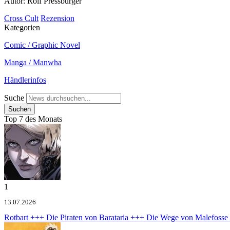
Autor: Rolf Pressburger
Cross Cult
Rezension
Kategorien
Comic / Graphic Novel
Manga / Manwha
Händlerinfos
Suche
Top 7 des Monats
1
13.07.2026
Rotbart +++ Die Piraten von Barataria +++ Die Wege von Malefoss