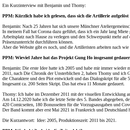
Ein Kurzinterview mit Benjamin und Thomy:
PPM: Kürzlich habe ich gelesen, dass sich die Artillerie aufgelöst h
Benjamin: Nach 25 Jahren hat sich unsere Münchner Ateliergemeinsch
In meinem Fall hat Corona dazu geführt, dass ich ein Jahr lang Mie
Arbeitsplatz nach Hause zu verlegen und den Schwerpunkt mehr auf d
Präsenzunterricht durchführen können.
Aber die Website gibt es noch, und die Artilleristen arbeiten nach wie
PPM: Wieviel Jahre hat das Projekt Gung Ho insgesamt gedauert
Benjamin: Die erste Idee hatte ich 2005 und habe mir immer wieder 
2011, nach Die Chronik der Unsterblichen 2, haben Thomy und ich Gu
die Charaktere und den Plot entwickelt und das Dialogskript für alle
Insgesamt ca. 200 Seiten Skript. Das hat etwa 11 Monate gedauert.
Thomy: Ich habe im Dezember 2011 mit der visuellen Entwicklung ange
Am 14.12.2020 habe ich die letzte Seite des 5. Bandes abgegeben, de
420 Comicseiten, 180 Bonusseiten für die Vorzugsausgaben und Cover
Der Band kommt aber erst Mai 2021 in Frankreich und Deutschland h
Die Kurzantwort: Idee: 2005, Produktionszeit: 2011 bis 2021.