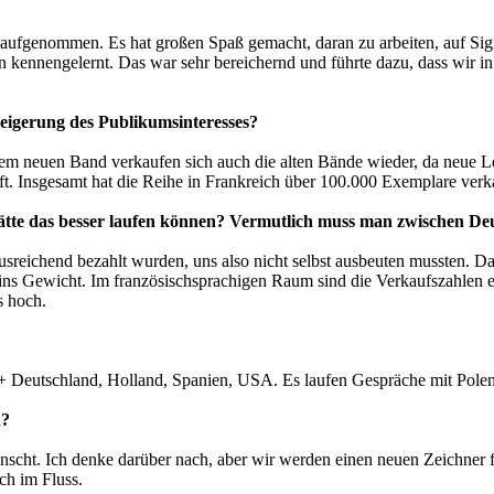
aufgenommen. Es hat großen Spaß gemacht, daran zu arbeiten, auf Si
rn kennengelernt. Das war sehr bereichernd und führte dazu, dass wir 
teigerung des Publikumsinteresses?
em neuen Band verkaufen sich auch die alten Bände wieder, da neue Les
ft. Insgesamt hat die Reihe in Frankreich über 100.000 Exemplare verk
 hätte das besser laufen können? Vermutlich muss man zwischen D
ausreichend bezahlt wurden, uns also nicht selbst ausbeuten mussten. Da
rk ins Gewicht. Im französischsprachigen Raum sind die Verkaufszahlen 
s hoch.
 Deutschland, Holland, Spanien, USA. Es laufen Gespräche mit Polen,
en?
wünscht. Ich denke darüber nach, aber wir werden einen neuen Zeichne
ch im Fluss.