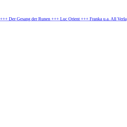
e +++ Der Gesang der Runen +++ Luc Orient +++ Franka u.a.
All Verl