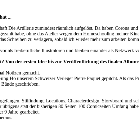
at ...
aft Die Artillerie zumindest räumlich aufgelöst. Da haben Corona und
te gezahlt habe, ohne das Atelier wegen dem Homeschooling meiner Kin
as Schreiben zu verlagern, sobald ich wieder mehr zum arbeiten komm
 vor als freiberufliche Illustratoren und bleiben einander als Netzwerk 
? Von der ersten Idee bis zur Veröffentlichung des finalen Album
mal Notizen gemacht.
ng Ho unserem Schweizer Verleger Pierre Paquet gepitcht. Als das Proj
 5 Bände geschrieben.
fangen. Stilfindung, Locations, Characterdesign, Storyboard und schl
r übrigens statt der bisherigen 80 Seiten 100 Comicseiten Umfang hab
 9 Jahre gearbeitet.
eraus.