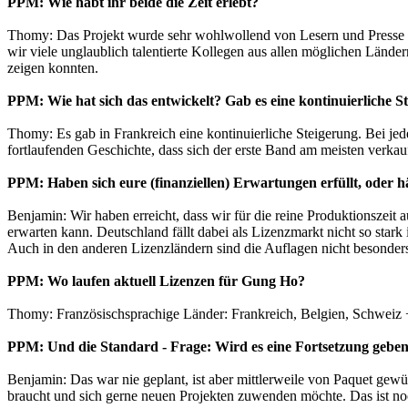
PPM: Wie habt ihr beide die Zeit erlebt?
Thomy: Das Projekt wurde sehr wohlwollend von Lesern und Presse 
wir viele unglaublich talentierte Kollegen aus allen möglichen Lände
zeigen konnten.
PPM: Wie hat sich das entwickelt? Gab es eine kontinuierliche S
Thomy: Es gab in Frankreich eine kontinuierliche Steigerung. Bei jed
fortlaufenden Geschichte, dass sich der erste Band am meisten verkau
PPM: Haben sich eure (finanziellen) Erwartungen erfüllt, oder
Benjamin: Wir haben erreicht, dass wir für die reine Produktionszeit 
erwarten kann. Deutschland fällt dabei als Lizenzmarkt nicht so sta
Auch in den anderen Lizenzländern sind die Auflagen nicht besonder
PPM: Wo laufen aktuell Lizenzen für Gung Ho?
Thomy: Französischsprachige Länder: Frankreich, Belgien, Schweiz +
PPM: Und die Standard - Frage: Wird es eine Fortsetzung geb
Benjamin: Das war nie geplant, ist aber mittlerweile von Paquet ge
braucht und sich gerne neuen Projekten zuwenden möchte. Das ist no