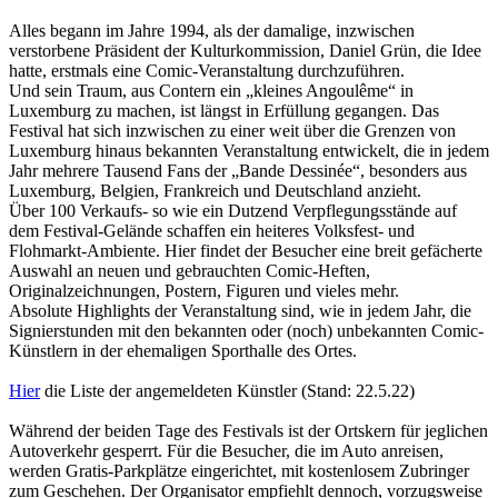
Alles begann im Jahre 1994, als der damalige, inzwischen
verstorbene Präsident der Kulturkommission, Daniel Grün, die Idee
hatte, erstmals eine Comic-Veranstaltung durchzuführen.
Und sein Traum, aus Contern ein „kleines Angoulême“ in
Luxemburg zu machen, ist längst in Erfüllung gegangen. Das
Festival hat sich inzwischen zu einer weit über die Grenzen von
Luxemburg hinaus bekannten Veranstaltung entwickelt, die in jedem
Jahr mehrere Tausend Fans der „Bande Dessinée“, besonders aus
Luxemburg, Belgien, Frankreich und Deutschland anzieht.
Über 100 Verkaufs- so wie ein Dutzend Verpflegungsstände auf
dem Festival-Gelände schaffen ein heiteres Volksfest- und
Flohmarkt-Ambiente. Hier findet der Besucher eine breit gefächerte
Auswahl an neuen und gebrauchten Comic-Heften,
Originalzeichnungen, Postern, Figuren und vieles mehr.
Absolute Highlights der Veranstaltung sind, wie in jedem Jahr, die
Signierstunden mit den bekannten oder (noch) unbekannten Comic-
Künstlern in der ehemaligen Sporthalle des Ortes.
Hier
die Liste der angemeldeten Künstler (Stand: 22.5.22)
Während der beiden Tage des Festivals ist der Ortskern für jeglichen
Autoverkehr gesperrt. Für die Besucher, die im Auto anreisen,
werden Gratis-Parkplätze eingerichtet, mit kostenlosem Zubringer
zum Geschehen. Der Organisator empfiehlt dennoch, vorzugsweise