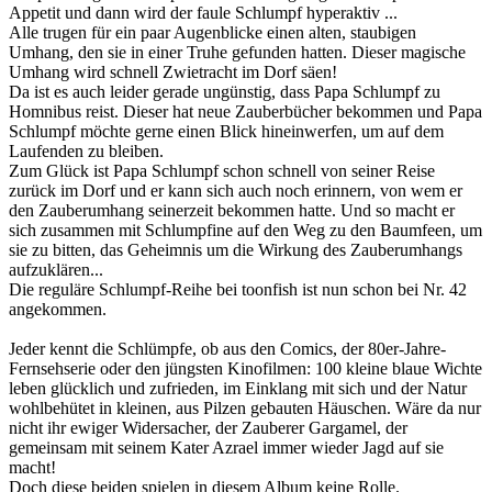
Appetit und dann wird der faule Schlumpf hyperaktiv ...
Alle trugen für ein paar Augenblicke einen alten, staubigen
Umhang, den sie in einer Truhe gefunden hatten. Dieser magische
Umhang wird schnell Zwietracht im Dorf säen!
Da ist es auch leider gerade ungünstig, dass Papa Schlumpf zu
Homnibus reist. Dieser hat neue Zauberbücher bekommen und Papa
Schlumpf möchte gerne einen Blick hineinwerfen, um auf dem
Laufenden zu bleiben.
Zum Glück ist Papa Schlumpf schon schnell von seiner Reise
zurück im Dorf und er kann sich auch noch erinnern, von wem er
den Zauberumhang seinerzeit bekommen hatte. Und so macht er
sich zusammen mit Schlumpfine auf den Weg zu den Baumfeen, um
sie zu bitten, das Geheimnis um die Wirkung des Zauberumhangs
aufzuklären...
Die reguläre Schlumpf-Reihe bei toonfish ist nun schon bei Nr. 42
angekommen.
Jeder kennt die Schlümpfe, ob aus den Comics, der 80er-Jahre-
Fernsehserie oder den jüngsten Kinofilmen: 100 kleine blaue Wichte
leben glücklich und zufrieden, im Einklang mit sich und der Natur
wohlbehütet in kleinen, aus Pilzen gebauten Häuschen. Wäre da nur
nicht ihr ewiger Widersacher, der Zauberer Gargamel, der
gemeinsam mit seinem Kater Azrael immer wieder Jagd auf sie
macht!
Doch diese beiden spielen in diesem Album keine Rolle.