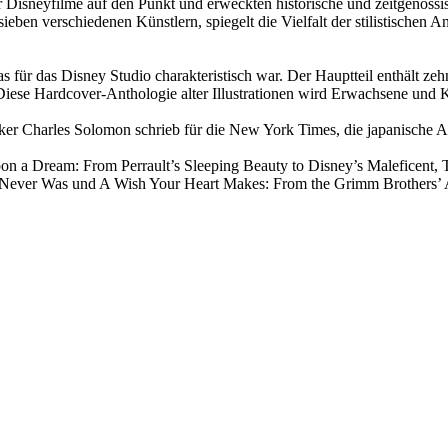
er Disneyfilme auf den Punkt und erweckten historische und zeitgenö
ben verschiedenen Künstlern, spiegelt die Vielfalt der stilistischen A
as für das Disney Studio charakteristisch war. Der Hauptteil enthält z
 Diese Hardcover-Anthologie alter Illustrationen wird Erwachsene und 
oriker Charles Solomon schrieb für die New York Times, die japanische
on a Dream: From Perrault’s Sleeping Beauty to Disney’s Maleficent, 
Never Was und A Wish Your Heart Makes: From the Grimm Brothers’ As
: