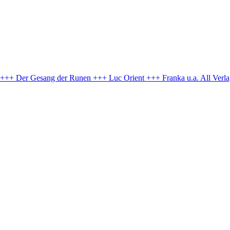
e +++ Der Gesang der Runen +++ Luc Orient +++ Franka u.a.
All Verl