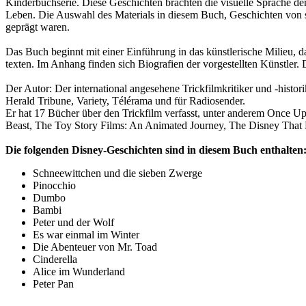
Kinderbuchserie. Diese Geschichten brachten die visuelle Sprache d
Leben. Die Auswahl des Materials in diesem Buch, Geschichten von sie
geprägt waren.
Das Buch beginnt mit einer Einführung in das künstlerische Milieu, d
texten. Im Anhang finden sich Biografien der vorgestellten Künstler.
Der Autor: Der international angesehene Trickfilmkritiker und -hist
Herald Tribune, Variety, Télérama und für Radiosender.
Er hat 17 Bücher über den Trickfilm verfasst, unter anderem Once Up
Beast, The Toy Story Films: An Animated Journey, The Disney That 
Die folgenden Disney-Geschichten sind in diesem Buch enthalten
Schneewittchen und die sieben Zwerge
Pinocchio
Dumbo
Bambi
Peter und der Wolf
Es war einmal im Winter
Die Abenteuer von Mr. Toad
Cinderella
Alice im Wunderland
Peter Pan