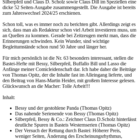
Silberpfeil und Claus D. Scholz sowie Claus Dill im Speziellen eine
dicke 52 Seiten-Ausgabe zusammengestellt. Die Ausgabe ist bereits
zum Jahreswechsel 2024/25 erschienen.
Schon toll, was es immer noch zu berichten gibt. Allerdings zeigt es
sich, dass man als Redakteur schon viel Arbeit investieren muss, um
an Quellen zu kommen. Gerade bei Zeitzeugen merkt man, dass die
Erinnerungen schwinden. Kein Wunder, sind wichtige
Begleitumstände schon rund 50 Jahre und länger her.
Für mich persönlich ist die Nr. 63 besonders interessant, stellen die
Bastei-Hefte mit Bessy, Silberpfeil, Buffallo Bill und Lasso die
Anfänge meiner Comicleidenschaft dar. Ich habe daher die Beiträge
von Thomas Opitz, der die Inhalte fast im Alleingang lieferte, und
den Beitrag von Hans-Martin Heider, mit großem Interesse gelesen.
Glückwunsch an die Macher: Tolle Arbeit!!!
Inhalt:
Bessy und der gestohlene Panda (Thomas Opitz)
Das nahende Serienende von Bessy (Thomas Opitz)
Silberpfeil, Bessy & Co.: Zeichner Claus D.Scholz hinterlässt
deutliche Spuren in Basteis Westernserien (Thomas Opitz)
Der Versuch der Rettung durch Bastei: Höherer Preis,
weniger Seiten, Änderung des Erscheinungsrhythmus,