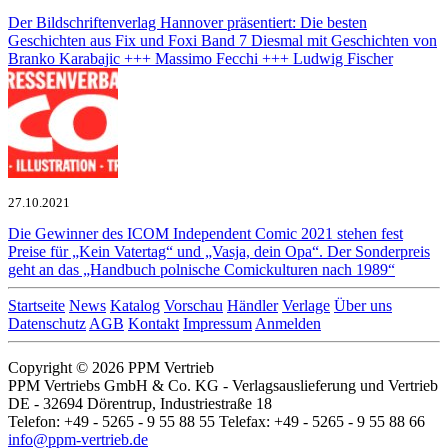
Der Bildschriftenverlag Hannover präsentiert: Die besten
Geschichten aus Fix und Foxi Band 7
Diesmal mit Geschichten von
Branko Karabajic +++ Massimo Fecchi +++ Ludwig Fischer
27.10.2021
Die Gewinner des ICOM Independent Comic 2021 stehen fest
Preise für „Kein Vatertag“ und „Vasja, dein Opa“. Der Sonderpreis
geht an das „Handbuch polnische Comickulturen nach 1989“
Startseite
News
Katalog
Vorschau
Händler
Verlage
Über uns
Datenschutz
AGB
Kontakt
Impressum
Anmelden
Copyright © 2026 PPM Vertrieb
PPM Vertriebs GmbH & Co. KG - Verlagsauslieferung und Vertrieb
DE - 32694 Dörentrup, Industriestraße 18
Telefon: +49 - 5265 - 9 55 88 55 Telefax: +49 - 5265 - 9 55 88 66
info@ppm-vertrieb.de