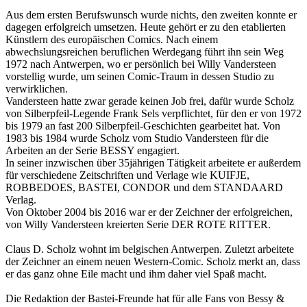
Aus dem ersten Berufswunsch wurde nichts, den zweiten konnte er
dagegen erfolgreich umsetzen. Heute gehört er zu den etablierten
Künstlern des europäischen Comics. Nach einem
abwechslungsreichen beruflichen Werdegang führt ihn sein Weg
1972 nach Antwerpen, wo er persönlich bei Willy Vandersteen
vorstellig wurde, um seinen Comic-Traum in dessen Studio zu
verwirklichen.
Vandersteen hatte zwar gerade keinen Job frei, dafür wurde Scholz
von Silberpfeil-Legende Frank Sels verpflichtet, für den er von 1972
bis 1979 an fast 200 Silberpfeil-Geschichten gearbeitet hat. Von
1983 bis 1984 wurde Scholz vom Studio Vandersteen für die
Arbeiten an der Serie BESSY engagiert.
In seiner inzwischen über 35jährigen Tätigkeit arbeitete er außerdem
für verschiedene Zeitschriften und Verlage wie KUIFJE,
ROBBEDOES, BASTEI, CONDOR und dem STANDAARD
Verlag.
Von Oktober 2004 bis 2016 war er der Zeichner der erfolgreichen,
von Willy Vandersteen kreierten Serie DER ROTE RITTER.
Claus D. Scholz wohnt im belgischen Antwerpen. Zuletzt arbeitete
der Zeichner an einem neuen Western-Comic. Scholz merkt an, dass
er das ganz ohne Eile macht und ihm daher viel Spaß macht.
Die Redaktion der Bastei-Freunde hat für alle Fans von Bessy &