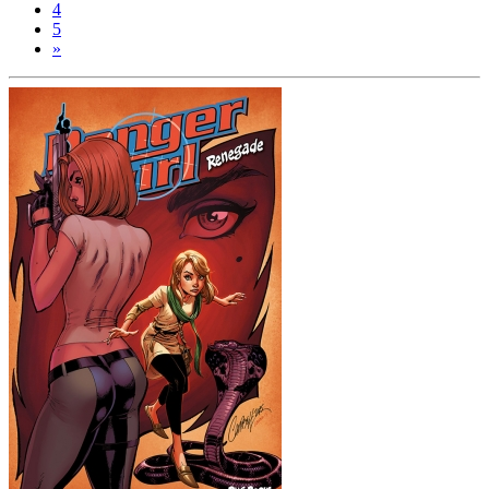
4
5
»