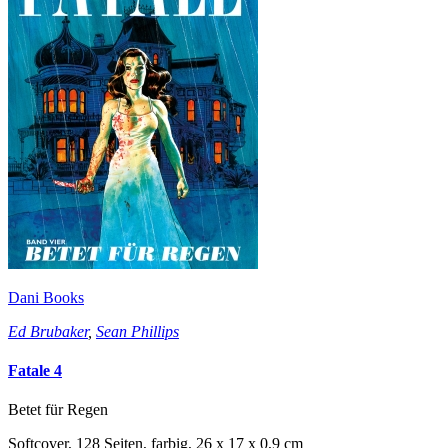
Dani Books
Ed Brubaker
,
Sean Phillips
Fatale 4
Betet für Regen
Softcover, 128 Seiten, farbig, 26 x 17 x 0,9 cm