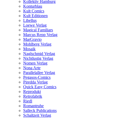
Kollektiv Hamburg
Konturblau
Kult Comics
Kult Editionen
Libellus
Loewe Verlag
Magical Familiars
Marcus Repp Verlag
MarGravio
Mohlberg Verlag
Mosaik
Naglschmid Verlag
Nichtlustig Verlag
Nomen Verlag
Nona Arte
Parallelallee Verlag
Pegasos-Comics
Piredda Verlag
Quick Easy Comics
Reprodukt
Retrofabrik
Riedl
Romantruhe
Salleck Publications
Schaltzeit Verlag