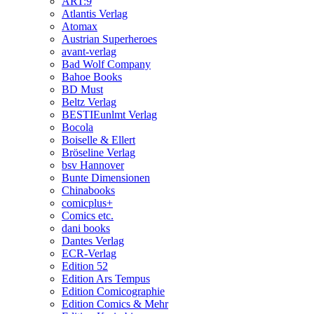
ART:9
Atlantis Verlag
Atomax
Austrian Superheroes
avant-verlag
Bad Wolf Company
Bahoe Books
BD Must
Beltz Verlag
BESTIEunlmt Verlag
Bocola
Boiselle & Ellert
Bröseline Verlag
bsv Hannover
Bunte Dimensionen
Chinabooks
comicplus+
Comics etc.
dani books
Dantes Verlag
ECR-Verlag
Edition 52
Edition Ars Tempus
Edition Comicographie
Edition Comics & Mehr