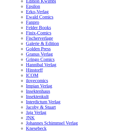
Edition Kwimbi
Epsilon
Erko-Verlag
Ewald Comics
Fanpro
Felder Books
Finix-Comics
Fischerverlage
Galerie & Edition
Golden Press
Granus Verlag
Gringo Comics
Hannibal Verlag
Hinstorff
ICOM
ilovecomics
Impian Verlag
Insektenhaus
Insektenkult
Interdictum Verlag
Jacoby & Stuart
Jaja Verlag
JNK
Johannes Schimmsel Verlag
Knesebeck