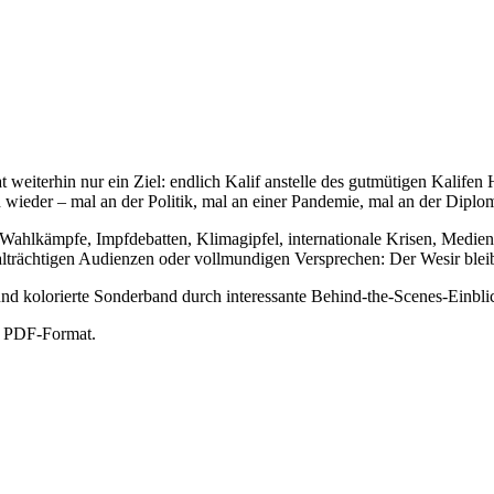
weiterhin nur ein Ziel: endlich Kalif anstelle des gutmütigen Kalifen
 wieder – mal an der Politik, mal an einer Pandemie, mal an der Diploma
f Wahlkämpfe, Impfdebatten, Klimagipfel, internationale Krisen, Medie
rächtigen Audienzen oder vollmundigen Versprechen: Der Wesir bleibt s
nd kolorierte Sonderband durch interessante Behind-the-Scenes-Einbli
im PDF-Format.