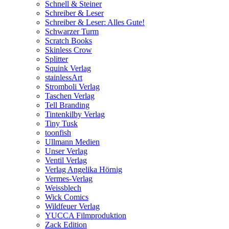
Schnell & Steiner
Schreiber & Leser
Schreiber & Leser: Alles Gute!
Schwarzer Turm
Scratch Books
Skinless Crow
Splitter
Squink Verlag
stainlessArt
Stromboli Verlag
Taschen Verlag
Tell Branding
Tintenkilby Verlag
Tiny Tusk
toonfish
Ullmann Medien
Unser Verlag
Ventil Verlag
Verlag Angelika Hörnig
Vermes-Verlag
Weissblech
Wick Comics
Wildfeuer Verlag
YUCCA Filmproduktion
Zack Edition