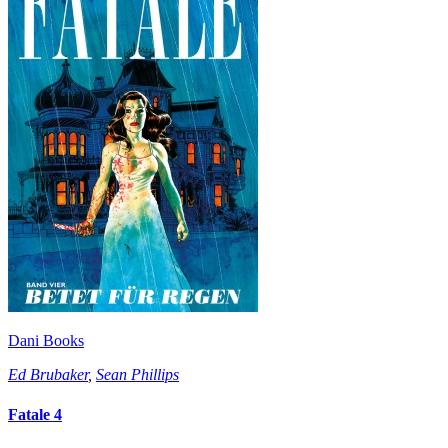
Dani Books
Ed Brubaker
,
Sean Phillips
Fatale 4