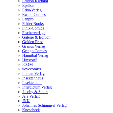
Edition Kwimbi
Epsilon
Erko-Verlag
Ewald Comics
Fanpro
Felder Books
Finix-Comics
Fischerverlage
Galerie & Edition
Golden Press
Granus Verlag
Gringo Comics
Hannibal Verlag
Hinstorff
ICOM
ilovecomics
Impian Verlag
Insektenhaus
Insektenkult
Interdictum Verlag
Jacoby & Stuart
Jaja Verlag
JNK
Johannes Schimmsel Verlag
Knesebeck