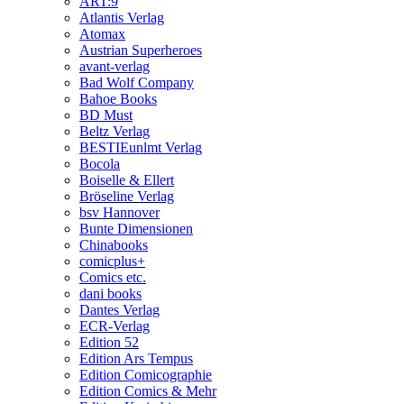
ART:9
Atlantis Verlag
Atomax
Austrian Superheroes
avant-verlag
Bad Wolf Company
Bahoe Books
BD Must
Beltz Verlag
BESTIEunlmt Verlag
Bocola
Boiselle & Ellert
Bröseline Verlag
bsv Hannover
Bunte Dimensionen
Chinabooks
comicplus+
Comics etc.
dani books
Dantes Verlag
ECR-Verlag
Edition 52
Edition Ars Tempus
Edition Comicographie
Edition Comics & Mehr