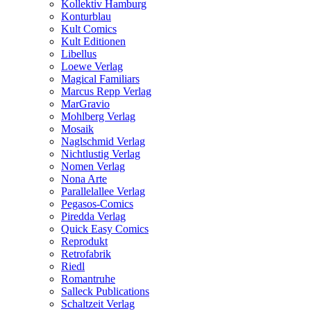
Kollektiv Hamburg
Konturblau
Kult Comics
Kult Editionen
Libellus
Loewe Verlag
Magical Familiars
Marcus Repp Verlag
MarGravio
Mohlberg Verlag
Mosaik
Naglschmid Verlag
Nichtlustig Verlag
Nomen Verlag
Nona Arte
Parallelallee Verlag
Pegasos-Comics
Piredda Verlag
Quick Easy Comics
Reprodukt
Retrofabrik
Riedl
Romantruhe
Salleck Publications
Schaltzeit Verlag