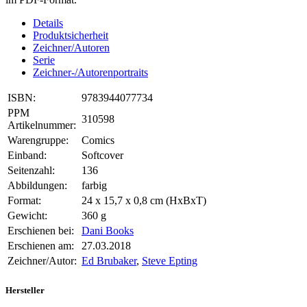
Details
Produktsicherheit
Zeichner/Autoren
Serie
Zeichner-/Autorenportraits
ISBN:
9783944077734
PPM
310598
Artikelnummer:
Warengruppe:
Comics
Einband:
Softcover
Seitenzahl:
136
Abbildungen:
farbig
Format:
24 x 15,7 x 0,8 cm (HxBxT)
Gewicht:
360 g
Erschienen bei:
Dani Books
Erschienen am:
27.03.2018
Zeichner/Autor:
Ed Brubaker
,
Steve Epting
Hersteller