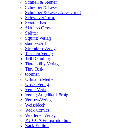
Schnell & Steiner
Schreiber & Leser
Schreiber & Leser: Alles Gute!
Schwarzer Turm
Scratch Books
Skinless Crow
Splitter
Squink Verlag
stainlessArt
Stromboli Verlag
Taschen Verlag
Tell Branding
Tintenkilby Verlag
Tiny Tusk
toonfish
Ullmann Medien
Unser Verlag
Ventil Verlag
Verlag Angelika Hörnig
Vermes-Verlag
Weissblech
Wick Comics
Wildfeuer Verlag
YUCCA Filmproduktion
Zack Edition