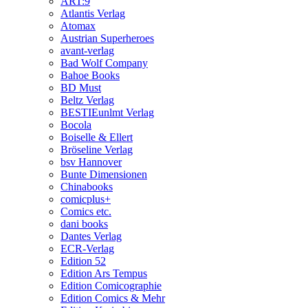
ART:9
Atlantis Verlag
Atomax
Austrian Superheroes
avant-verlag
Bad Wolf Company
Bahoe Books
BD Must
Beltz Verlag
BESTIEunlmt Verlag
Bocola
Boiselle & Ellert
Bröseline Verlag
bsv Hannover
Bunte Dimensionen
Chinabooks
comicplus+
Comics etc.
dani books
Dantes Verlag
ECR-Verlag
Edition 52
Edition Ars Tempus
Edition Comicographie
Edition Comics & Mehr