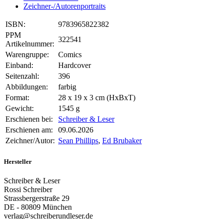
Zeichner-/Autorenportraits
ISBN:
9783965822382
PPM
322541
Artikelnummer:
Warengruppe:
Comics
Einband:
Hardcover
Seitenzahl:
396
Abbildungen:
farbig
Format:
28 x 19 x 3 cm (HxBxT)
Gewicht:
1545 g
Erschienen bei:
Schreiber & Leser
Erschienen am:
09.06.2026
Zeichner/Autor:
Sean Phillips
,
Ed Brubaker
Hersteller
Schreiber & Leser
Rossi Schreiber
Strassbergerstraße 29
DE - 80809 München
verlag@schreiberundleser.de