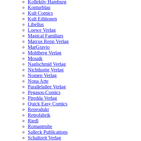
Kollektiv Hamburg
Konturblau
Kult Comics
Kult Editionen
Libellus
Loewe Verlag
Magical Familiars
Marcus Repp Verlag
MarGravio
Mohlberg Verlag
Mosaik
Naglschmid Verlag
Nichtlustig Verlag
Nomen Verlag
Nona Arte
Parallelallee Verlag
Pegasos-Comics
Piredda Verlag
Quick Easy Comics
Reprodukt
Retrofabrik
Riedl
Romantruhe
Salleck Publications
Schaltzeit Verlag