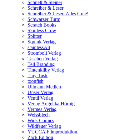
Schnell & Steiner
Schreiber & Leser
Schreiber & Leser: Alles Gute!
Schwarzer Turm
Scratch Books
Skinless Crow
Splitter
Squink Verlag
stainlessArt
Stromboli Verlag
Taschen Verlag
Tell Branding
Tintenkilby Verlag
Tiny Tusk
toonfish
Ullmann Medien
Unser Verlag
Ventil Verlag
Verlag Angelika Hörnig
Vermes-Verlag
Weissblech
Wick Comics
Wildfeuer Verlag
YUCCA Filmproduktion
Zack Edition