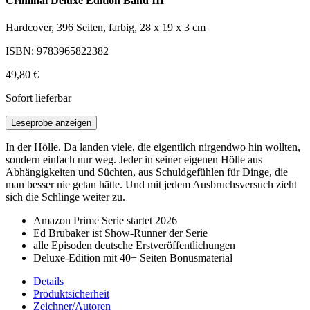
Criminal Deluxe Edition Band III
Hardcover, 396 Seiten, farbig, 28 x 19 x 3 cm
ISBN: 9783965822382
49,80 €
Sofort lieferbar
Leseprobe anzeigen
In der Hölle. Da landen viele, die eigentlich nirgendwo hin wollten,
sondern einfach nur weg. Jeder in seiner eigenen Hölle aus
Abhängigkeiten und Süchten, aus Schuldgefühlen für Dinge, die
man besser nie getan hätte. Und mit jedem Ausbruchsversuch zieht
sich die Schlinge weiter zu.
Amazon Prime Serie startet 2026
Ed Brubaker ist Show-Runner der Serie
alle Episoden deutsche Erstveröffentlichungen
Deluxe-Edition mit 40+ Seiten Bonusmaterial
Details
Produktsicherheit
Zeichner/Autoren