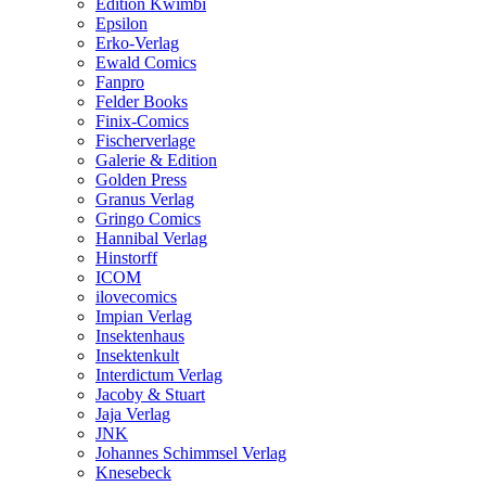
Edition Kwimbi
Epsilon
Erko-Verlag
Ewald Comics
Fanpro
Felder Books
Finix-Comics
Fischerverlage
Galerie & Edition
Golden Press
Granus Verlag
Gringo Comics
Hannibal Verlag
Hinstorff
ICOM
ilovecomics
Impian Verlag
Insektenhaus
Insektenkult
Interdictum Verlag
Jacoby & Stuart
Jaja Verlag
JNK
Johannes Schimmsel Verlag
Knesebeck