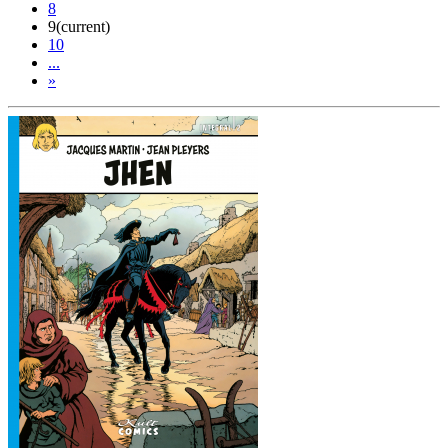
8
9
(current)
10
...
»