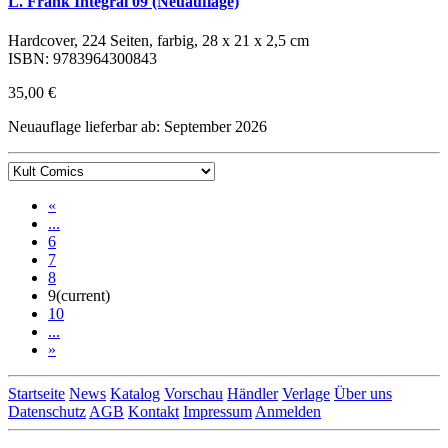
L. Frank Integral 09 (Neuauflage)
Hardcover, 224 Seiten, farbig, 28 x 21 x 2,5 cm
ISBN: 9783964300843
35,00 €
Neuauflage lieferbar ab: September 2026
«
...
6
7
8
9
(current)
10
...
»
Startseite
News
Katalog
Vorschau
Händler
Verlage
Über uns
Datenschutz
AGB
Kontakt
Impressum
Anmelden