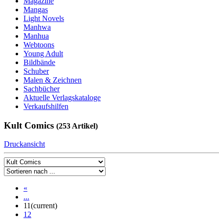
Magazine
Mangas
Light Novels
Manhwa
Manhua
Webtoons
Young Adult
Bildbände
Schuber
Malen & Zeichnen
Sachbücher
Aktuelle Verlagskataloge
Verkaufshilfen
Kult Comics
(253 Artikel)
Druckansicht
«
...
11
(current)
12