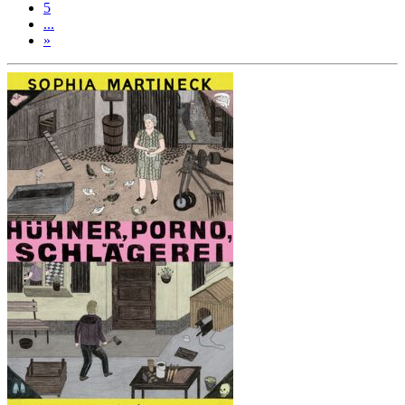
5
...
»