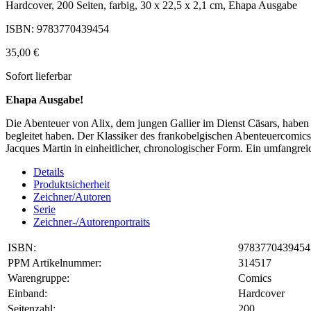
Hardcover, 200 Seiten, farbig, 30 x 22,5 x 2,1 cm, Ehapa Ausgabe
ISBN: 9783770439454
35,00 €
Sofort lieferbar
Ehapa Ausgabe!
Die Abenteuer von Alix, dem jungen Gallier im Dienst Cäsars, haben 
begleitet haben. Der Klassiker des frankobelgischen Abenteuercomics 
Jacques Martin in einheitlicher, chronologischer Form. Ein umfangrei
Details
Produktsicherheit
Zeichner/Autoren
Serie
Zeichner-/Autorenportraits
ISBN:
9783770439454
PPM Artikelnummer:
314517
Warengruppe:
Comics
Einband:
Hardcover
Seitenzahl:
200