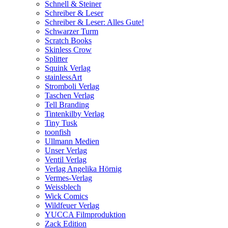
Schnell & Steiner
Schreiber & Leser
Schreiber & Leser: Alles Gute!
Schwarzer Turm
Scratch Books
Skinless Crow
Splitter
Squink Verlag
stainlessArt
Stromboli Verlag
Taschen Verlag
Tell Branding
Tintenkilby Verlag
Tiny Tusk
toonfish
Ullmann Medien
Unser Verlag
Ventil Verlag
Verlag Angelika Hörnig
Vermes-Verlag
Weissblech
Wick Comics
Wildfeuer Verlag
YUCCA Filmproduktion
Zack Edition