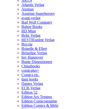
ART:9
Atlantis Verlag
Atomax
Austrian Superheroes
avant-verlag
Bad Wolf Company
Bahoe Books
BD Must
Beltz Verlag
BESTIEunlmt Verlag
Bocola
Boiselle & Ellert
Bröseline Verlag
bsv Hannover
Bunte Dimensionen
Chinabooks
comicplus+
Comics etc.
dani books
Dantes Verlag
ECR-Verlag
Edition 52
Edition Ars Tempus
Edition Comicographie
Edition Comics & Mehr