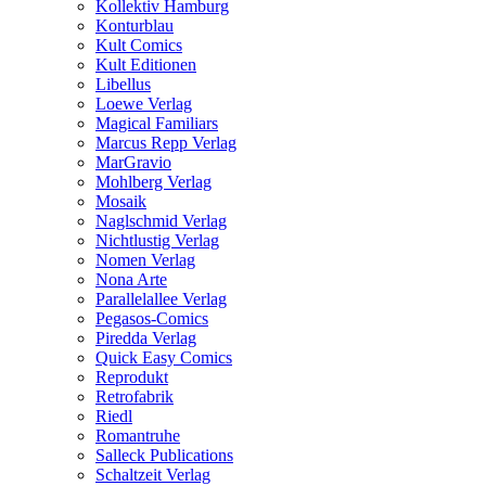
Kollektiv Hamburg
Konturblau
Kult Comics
Kult Editionen
Libellus
Loewe Verlag
Magical Familiars
Marcus Repp Verlag
MarGravio
Mohlberg Verlag
Mosaik
Naglschmid Verlag
Nichtlustig Verlag
Nomen Verlag
Nona Arte
Parallelallee Verlag
Pegasos-Comics
Piredda Verlag
Quick Easy Comics
Reprodukt
Retrofabrik
Riedl
Romantruhe
Salleck Publications
Schaltzeit Verlag