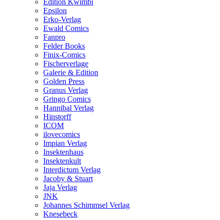
Edition Kwimbi
Epsilon
Erko-Verlag
Ewald Comics
Fanpro
Felder Books
Finix-Comics
Fischerverlage
Galerie & Edition
Golden Press
Granus Verlag
Gringo Comics
Hannibal Verlag
Hinstorff
ICOM
ilovecomics
Impian Verlag
Insektenhaus
Insektenkult
Interdictum Verlag
Jacoby & Stuart
Jaja Verlag
JNK
Johannes Schimmsel Verlag
Knesebeck