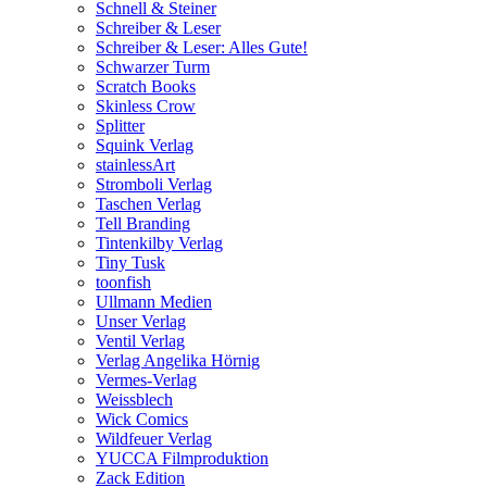
Schnell & Steiner
Schreiber & Leser
Schreiber & Leser: Alles Gute!
Schwarzer Turm
Scratch Books
Skinless Crow
Splitter
Squink Verlag
stainlessArt
Stromboli Verlag
Taschen Verlag
Tell Branding
Tintenkilby Verlag
Tiny Tusk
toonfish
Ullmann Medien
Unser Verlag
Ventil Verlag
Verlag Angelika Hörnig
Vermes-Verlag
Weissblech
Wick Comics
Wildfeuer Verlag
YUCCA Filmproduktion
Zack Edition