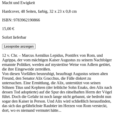
Macht und Ewigkeit
Hardcover, 48 Seiten, farbig, 32 x 23 x 0,8 cm
ISBN: 9783962190866
15,00 €
Sofort lieferbar
Leseprobe anzeigen
12 v. Chr. – Marcus Aemilius Lepidus, Pontifex von Rom, und
Agrippa, der vom mächtigen Kaiser Augustus zu seinem Nachfolger
ernannte Politiker, werden auf mysteriöse Weise von Adlern getötet,
die ihre Eingeweide zerreißen.
Von diesen Vorfällen beunruhigt, beauftragt Augustus seinen alten
Freund, den Senator Alix Gracchus, die Fälle diskret zu
untersuchen. Eine Ermittlung, die Alix, unterstützt von seinen
Söhnen Titus und Kephren (der leibliche Sohn Enaks, den Alix nach
dessen Tod adoptierte) auf die Spur des rätselhaften Herrn der Vögel
führt. Doch die Gefahr ist noch lange nicht gebannt, sie bedroht nun
sogar den Kaiser in Person. Und Alix wird schließlich herausfinden,
das sich das gefährlichste Raubtier im Herzen von Rom versteckt,
dort, wo es niemand vermutet hätte...