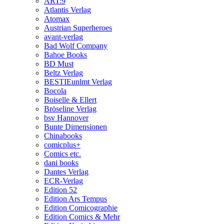
ART:9
Atlantis Verlag
Atomax
Austrian Superheroes
avant-verlag
Bad Wolf Company
Bahoe Books
BD Must
Beltz Verlag
BESTIEunlmt Verlag
Bocola
Boiselle & Ellert
Bröseline Verlag
bsv Hannover
Bunte Dimensionen
Chinabooks
comicplus+
Comics etc.
dani books
Dantes Verlag
ECR-Verlag
Edition 52
Edition Ars Tempus
Edition Comicographie
Edition Comics & Mehr