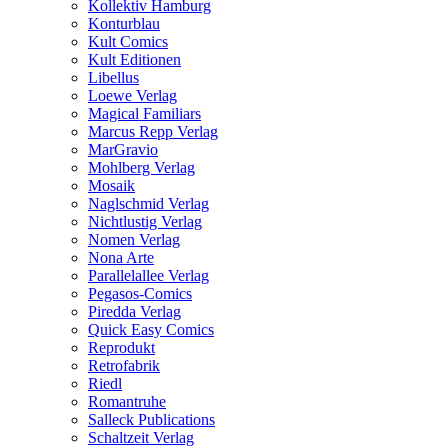
Kollektiv Hamburg
Konturblau
Kult Comics
Kult Editionen
Libellus
Loewe Verlag
Magical Familiars
Marcus Repp Verlag
MarGravio
Mohlberg Verlag
Mosaik
Naglschmid Verlag
Nichtlustig Verlag
Nomen Verlag
Nona Arte
Parallelallee Verlag
Pegasos-Comics
Piredda Verlag
Quick Easy Comics
Reprodukt
Retrofabrik
Riedl
Romantruhe
Salleck Publications
Schaltzeit Verlag