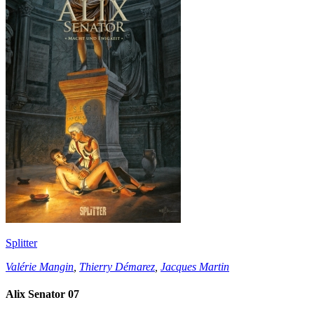
Splitter
Valérie Mangin
,
Thierry Démarez
,
Jacques Martin
Alix Senator 07