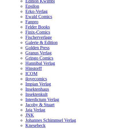
Edition Kwimbi
Epsilon
Erko-Verlag
Ewald Comics
Fanpro
Felder Books
Finix-Comics
Fischerverlage
Galerie & Edition
Golden Press
Granus Verlag
Gringo Comics
Hannibal Verlag
Hinstorff
ICOM
ilovecomics
Impian Verlag
Insektenhaus
Insektenkult
Interdictum Verlag
Jacoby & Stuart
Jaja Verlag
JNK
Johannes Schimmsel Verlag
Knesebeck