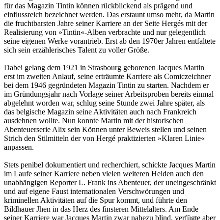
für das Magazin Tintin können rückblickend als prägend und
einflussreich bezeichnet werden. Das erstaunt umso mehr, da Martin
die fruchtbarsten Jahre seiner Karriere an der Seite Hergés mit der
Realisierung von »Tintin«-Alben verbrachte und nur gelegentlich
seine eigenen Werke vorantrieb. Erst ab den 1970er Jahren entfaltete
sich sein erzählerisches Talent zu voller Größe.
Dabei gelang dem 1921 in Strasbourg geborenen Jacques Martin
erst im zweiten Anlauf, seine erträumte Karriere als Comiczeichner
bei dem 1946 gegründeten Magazin Tintin zu starten. Nachdem er
im Gründungsjahr nach Vorlage seiner Arbeitsproben bereits einmal
abgelehnt worden war, schlug seine Stunde zwei Jahre später, als
das belgische Magazin seine Aktivitäten auch nach Frankreich
ausdehnen wollte. Nun konnte Martin mit der historischen
Abenteuerserie Alix sein Können unter Beweis stellen und seinen
Strich den Stilmitteln der von Hergé praktizierten »Klaren Linie«
anpassen.
Stets penibel dokumentiert und recherchiert, schickte Jacques Martin
im Laufe seiner Karriere neben vielen weiteren Helden auch den
unabhängigen Reporter L. Frank ins Abenteuer, der uneingeschränkt
und auf eigene Faust internationalen Verschwörungen und
kriminellen Aktivitäten auf die Spur kommt, und führte den
Bildhauer Jhen in das Herz des finsteren Mittelalters. Am Ende
seiner Karriere war Jacques Martin zwar nahezu blind, verfügte aber