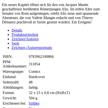
Ein neues Kapitel öffnet sich für den von Jacques Martin
geschaffenen berühmten Römerjungen Alix. Im reifen Alter zum
Senator von Rom aufgestiegen, erlebt Alix neue und spannende
Abenteuer, die von Valérie Mangin erdacht und von Thierry
Démarez prachtvoll in Szene gesetzt wurden. Ein Ereignis!
Details
Produktsicherheit
Zeichner/Autoren
Serie
Zeichner-/Autorenportraits
ISBN:
9783962190866
PPM
311854
Artikelnummer:
Warengruppe:
Comics
Einband:
Hardcover
Seitenzahl:
48
Abbildungen:
farbig
Format:
32 x 23 x 0,8 cm (HxBxT)
Gewicht:
504 g
Erschienen bei:
Splitter