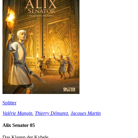
Splitter
Valérie Mangin
,
Thierry Démarez
,
Jacques Martin
Alix Senator 05
Das Klagen der Kybele