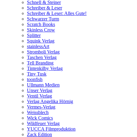
Schnell & Steiner
Schreiber & Leser
Schreiber & Leser: Alles Gute!
Schwarzer Turm
Scratch Books
Skinless Crow
Splitter
Squink Verlag
stainlessArt
Stromboli Verlag
Taschen Verlag
Tell Branding
Tintenkilby Verlag
Tiny Tusk
toonfish
Ullmann Medien
Unser Verlag
Ventil Verlag
Verlag Angelika Hörnig
Vermes-Verlag
Weissblech
Wick Comics
Wildfeuer Verlag
YUCCA Filmproduktion
Zack Edition