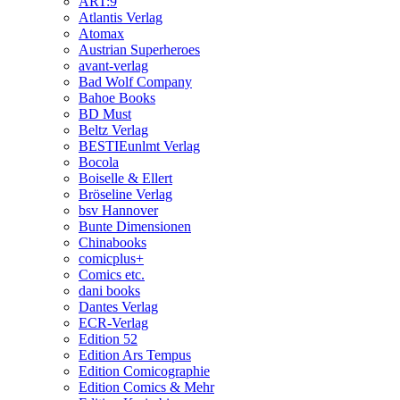
ART:9
Atlantis Verlag
Atomax
Austrian Superheroes
avant-verlag
Bad Wolf Company
Bahoe Books
BD Must
Beltz Verlag
BESTIEunlmt Verlag
Bocola
Boiselle & Ellert
Bröseline Verlag
bsv Hannover
Bunte Dimensionen
Chinabooks
comicplus+
Comics etc.
dani books
Dantes Verlag
ECR-Verlag
Edition 52
Edition Ars Tempus
Edition Comicographie
Edition Comics & Mehr