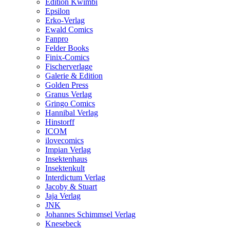
Edition Kwimbi
Epsilon
Erko-Verlag
Ewald Comics
Fanpro
Felder Books
Finix-Comics
Fischerverlage
Galerie & Edition
Golden Press
Granus Verlag
Gringo Comics
Hannibal Verlag
Hinstorff
ICOM
ilovecomics
Impian Verlag
Insektenhaus
Insektenkult
Interdictum Verlag
Jacoby & Stuart
Jaja Verlag
JNK
Johannes Schimmsel Verlag
Knesebeck