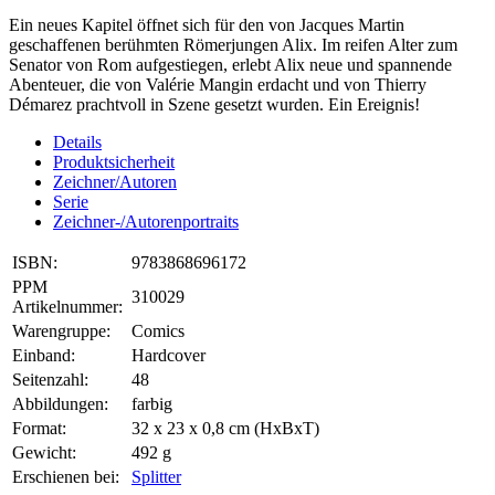
Ein neues Kapitel öffnet sich für den von Jacques Martin
geschaffenen berühmten Römerjungen Alix. Im reifen Alter zum
Senator von Rom aufgestiegen, erlebt Alix neue und spannende
Abenteuer, die von Valérie Mangin erdacht und von Thierry
Démarez prachtvoll in Szene gesetzt wurden. Ein Ereignis!
Details
Produktsicherheit
Zeichner/Autoren
Serie
Zeichner-/Autorenportraits
ISBN:
9783868696172
PPM
310029
Artikelnummer:
Warengruppe:
Comics
Einband:
Hardcover
Seitenzahl:
48
Abbildungen:
farbig
Format:
32 x 23 x 0,8 cm (HxBxT)
Gewicht:
492 g
Erschienen bei:
Splitter