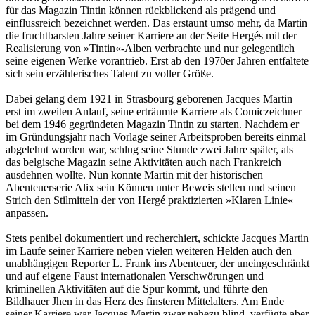
für das Magazin Tintin können rückblickend als prägend und
einflussreich bezeichnet werden. Das erstaunt umso mehr, da Martin
die fruchtbarsten Jahre seiner Karriere an der Seite Hergés mit der
Realisierung von »Tintin«-Alben verbrachte und nur gelegentlich
seine eigenen Werke vorantrieb. Erst ab den 1970er Jahren entfaltete
sich sein erzählerisches Talent zu voller Größe.
Dabei gelang dem 1921 in Strasbourg geborenen Jacques Martin
erst im zweiten Anlauf, seine erträumte Karriere als Comiczeichner
bei dem 1946 gegründeten Magazin Tintin zu starten. Nachdem er
im Gründungsjahr nach Vorlage seiner Arbeitsproben bereits einmal
abgelehnt worden war, schlug seine Stunde zwei Jahre später, als
das belgische Magazin seine Aktivitäten auch nach Frankreich
ausdehnen wollte. Nun konnte Martin mit der historischen
Abenteuerserie Alix sein Können unter Beweis stellen und seinen
Strich den Stilmitteln der von Hergé praktizierten »Klaren Linie«
anpassen.
Stets penibel dokumentiert und recherchiert, schickte Jacques Martin
im Laufe seiner Karriere neben vielen weiteren Helden auch den
unabhängigen Reporter L. Frank ins Abenteuer, der uneingeschränkt
und auf eigene Faust internationalen Verschwörungen und
kriminellen Aktivitäten auf die Spur kommt, und führte den
Bildhauer Jhen in das Herz des finsteren Mittelalters. Am Ende
seiner Karriere war Jacques Martin zwar nahezu blind, verfügte aber