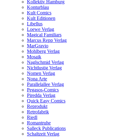
Kollektiv Hamburg
Konturblau
Kult Comics
Kult Editionen
Libellus
Loewe Verlag
Magical Familiars
Marcus Repp Verlag
MarGravio
Mohlberg Verlag
Mosaik
Naglschmid Verlag
Nichtlustig Verlag
Nomen Verlag
Nona Arte
Parallelallee Verlag
Pegasos-Comics
Piredda Verlag
Quick Easy Comics
Reprodukt
Retrofabrik
Riedl
Romantruhe
Salleck Publications
Schaltzeit Verlag