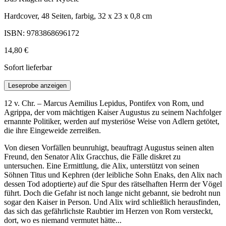
Hardcover, 48 Seiten, farbig, 32 x 23 x 0,8 cm
ISBN: 9783868696172
14,80 €
Sofort lieferbar
Leseprobe anzeigen
12 v. Chr. – Marcus Aemilius Lepidus, Pontifex von Rom, und
Agrippa, der vom mächtigen Kaiser Augustus zu seinem Nachfolger
ernannte Politiker, werden auf mysteriöse Weise von Adlern getötet,
die ihre Eingeweide zerreißen.
Von diesen Vorfällen beunruhigt, beauftragt Augustus seinen alten
Freund, den Senator Alix Gracchus, die Fälle diskret zu
untersuchen. Eine Ermittlung, die Alix, unterstützt von seinen
Söhnen Titus und Kephren (der leibliche Sohn Enaks, den Alix nach
dessen Tod adoptierte) auf die Spur des rätselhaften Herrn der Vögel
führt. Doch die Gefahr ist noch lange nicht gebannt, sie bedroht nun
sogar den Kaiser in Person. Und Alix wird schließlich herausfinden,
das sich das gefährlichste Raubtier im Herzen von Rom versteckt,
dort, wo es niemand vermutet hätte...