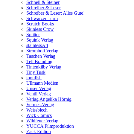
Schnell & Steiner
Schreiber & Leser
Schreiber & Leser: Alles Gute!
Schwarzer Turm
Scratch Books
Skinless Crow
Splitter
Squink Verlag
stainlessArt
Stromboli Verlag
Taschen Verlag
Tell Branding
Tintenkilby Verlag
Tiny Tusk
toonfish
Ullmann Medien
Unser Verlag
Ventil Verlag
Verlag Angelika Hörnig
Vermes-Verlag
Weissblech
Wick Comics
Wildfeuer Verlag
YUCCA Filmproduktion
Zack Edition