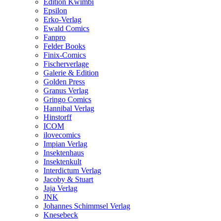
Edition Kwimbi
Epsilon
Erko-Verlag
Ewald Comics
Fanpro
Felder Books
Finix-Comics
Fischerverlage
Galerie & Edition
Golden Press
Granus Verlag
Gringo Comics
Hannibal Verlag
Hinstorff
ICOM
ilovecomics
Impian Verlag
Insektenhaus
Insektenkult
Interdictum Verlag
Jacoby & Stuart
Jaja Verlag
JNK
Johannes Schimmsel Verlag
Knesebeck