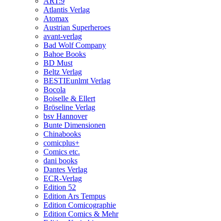
ART:9
Atlantis Verlag
Atomax
Austrian Superheroes
avant-verlag
Bad Wolf Company
Bahoe Books
BD Must
Beltz Verlag
BESTIEunlmt Verlag
Bocola
Boiselle & Ellert
Bröseline Verlag
bsv Hannover
Bunte Dimensionen
Chinabooks
comicplus+
Comics etc.
dani books
Dantes Verlag
ECR-Verlag
Edition 52
Edition Ars Tempus
Edition Comicographie
Edition Comics & Mehr