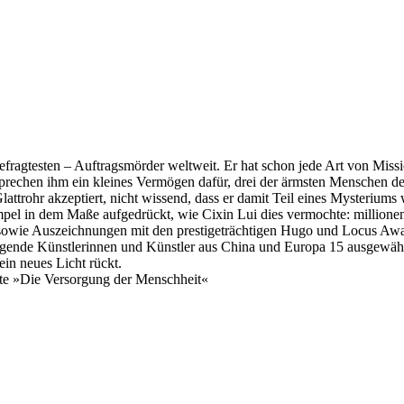
gefragtesten – Auftragsmörder weltweit. Er hat schon jede Art von Missio
rechen ihm ein kleines Vermögen dafür, drei der ärmsten Menschen de
attrohr akzeptiert, nicht wissend, dass er damit Teil eines Mysterium
empel in dem Maße aufgedrückt, wie Cixin Lui dies vermochte: millio
owie Auszeichnungen mit den prestigeträchtigen Hugo und Locus Awards
ragende Künstlerinnen und Künstler aus China und Europa 15 ausgewäh
in neues Licht rückt.
hte »Die Versorgung der Menschheit«