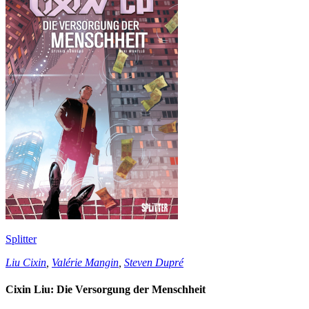
Splitter
Liu Cixin
,
Valérie Mangin
,
Steven Dupré
Cixin Liu: Die Versorgung der Menschheit