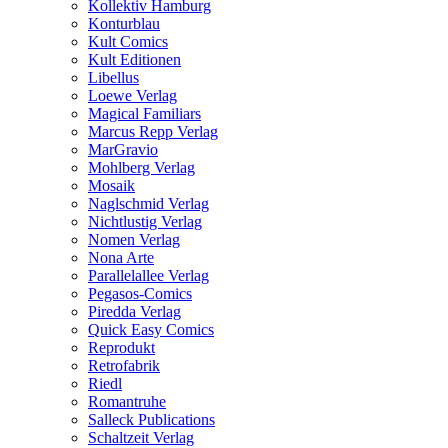
Kollektiv Hamburg
Konturblau
Kult Comics
Kult Editionen
Libellus
Loewe Verlag
Magical Familiars
Marcus Repp Verlag
MarGravio
Mohlberg Verlag
Mosaik
Naglschmid Verlag
Nichtlustig Verlag
Nomen Verlag
Nona Arte
Parallelallee Verlag
Pegasos-Comics
Piredda Verlag
Quick Easy Comics
Reprodukt
Retrofabrik
Riedl
Romantruhe
Salleck Publications
Schaltzeit Verlag