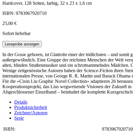
Hardcover, 128 Seiten, farbig, 32 x 23 x 1,6 cm
ISBN: 9783967920710
25,00 €
Sofort lieferbar
Leseprobe anzeigen
In der Gosse geboren, ist Glattrohr einer der tödlichsten – und somit 
außergewöhnlich. Eine Gruppe der reichsten Menschen der Welt versp
alten, blinden Straßenmusiker und ein schrottsammelndes Mädchen. Gl
Wenige zeitgenössische Autoren haben der Science-Fiction ihren St
internationalen Presse, von George R. R. Martin und Barack Obama s
Für die »Cixin Liu Graphic Novel Collection« adaptieren 26 heraus
Kooperationsprojekt, das Lius wegweisende Visionen der Zukunft in e
Abgeschlossener Einzelband – beinhaltet die komplette Kurzgeschic
Details
Produktsicherheit
Zeichner/Autoren
Serie
ISBN:
9783967920710