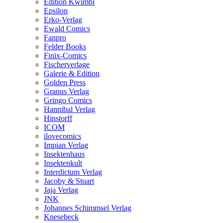
Edition Kwimbi
Epsilon
Erko-Verlag
Ewald Comics
Fanpro
Felder Books
Finix-Comics
Fischerverlage
Galerie & Edition
Golden Press
Granus Verlag
Gringo Comics
Hannibal Verlag
Hinstorff
ICOM
ilovecomics
Impian Verlag
Insektenhaus
Insektenkult
Interdictum Verlag
Jacoby & Stuart
Jaja Verlag
JNK
Johannes Schimmsel Verlag
Knesebeck