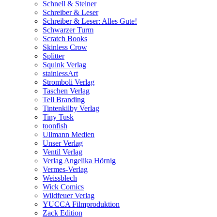
Schnell & Steiner
Schreiber & Leser
Schreiber & Leser: Alles Gute!
Schwarzer Turm
Scratch Books
Skinless Crow
Splitter
Squink Verlag
stainlessArt
Stromboli Verlag
Taschen Verlag
Tell Branding
Tintenkilby Verlag
Tiny Tusk
toonfish
Ullmann Medien
Unser Verlag
Ventil Verlag
Verlag Angelika Hörnig
Vermes-Verlag
Weissblech
Wick Comics
Wildfeuer Verlag
YUCCA Filmproduktion
Zack Edition