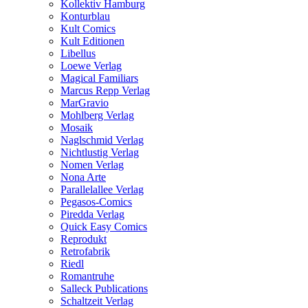
Kollektiv Hamburg
Konturblau
Kult Comics
Kult Editionen
Libellus
Loewe Verlag
Magical Familiars
Marcus Repp Verlag
MarGravio
Mohlberg Verlag
Mosaik
Naglschmid Verlag
Nichtlustig Verlag
Nomen Verlag
Nona Arte
Parallelallee Verlag
Pegasos-Comics
Piredda Verlag
Quick Easy Comics
Reprodukt
Retrofabrik
Riedl
Romantruhe
Salleck Publications
Schaltzeit Verlag