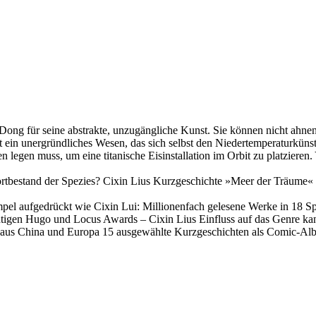
Dong für seine abstrakte, unzugängliche Kunst. Sie können nicht ahnen,
ein unergründliches Wesen, das sich selbst den Niedertemperaturkünstl
n legen muss, um eine titanische Eisinstallation im Orbit zu platzieren
ortbestand der Spezies? Cixin Lius Kurzgeschichte »Meer der Träume«
mpel aufgedrückt wie Cixin Lui: Millionenfach gelesene Werke in 18 S
tigen Hugo und Locus Awards – Cixin Lius Einfluss auf das Genre ka
 aus China und Europa 15 ausgewählte Kurzgeschichten als Comic-Albe