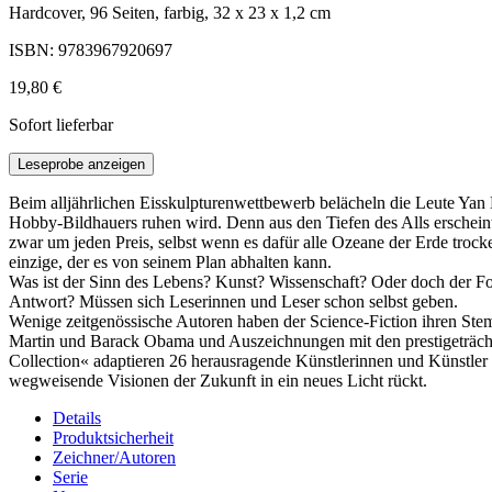
Hardcover, 96 Seiten, farbig, 32 x 23 x 1,2 cm
ISBN: 9783967920697
19,80 €
Sofort lieferbar
Leseprobe anzeigen
Beim alljährlichen Eisskulpturenwettbewerb belächeln die Leute Yan 
Hobby-Bildhauers ruhen wird. Denn aus den Tiefen des Alls erscheint 
zwar um jeden Preis, selbst wenn es dafür alle Ozeane der Erde trocke
einzige, der es von seinem Plan abhalten kann.
Was ist der Sinn des Lebens? Kunst? Wissenschaft? Oder doch der F
Antwort? Müssen sich Leserinnen und Leser schon selbst geben.
Wenige zeitgenössische Autoren haben der Science-Fiction ihren Ste
Martin und Barack Obama und Auszeichnungen mit den prestigeträch
Collection« adaptieren 26 herausragende Künstlerinnen und Künstler
wegweisende Visionen der Zukunft in ein neues Licht rückt.
Details
Produktsicherheit
Zeichner/Autoren
Serie