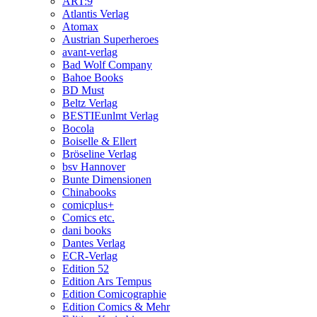
ART:9
Atlantis Verlag
Atomax
Austrian Superheroes
avant-verlag
Bad Wolf Company
Bahoe Books
BD Must
Beltz Verlag
BESTIEunlmt Verlag
Bocola
Boiselle & Ellert
Bröseline Verlag
bsv Hannover
Bunte Dimensionen
Chinabooks
comicplus+
Comics etc.
dani books
Dantes Verlag
ECR-Verlag
Edition 52
Edition Ars Tempus
Edition Comicographie
Edition Comics & Mehr