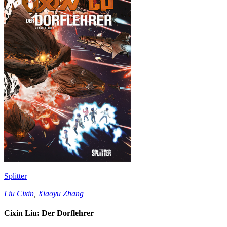
Splitter
Liu Cixin
,
Xiaoyu Zhang
Cixin Liu: Der Dorflehrer