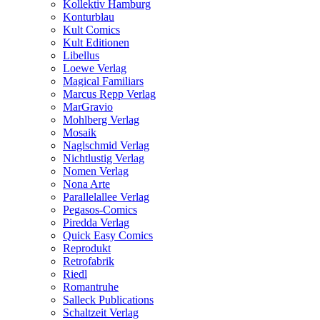
Kollektiv Hamburg
Konturblau
Kult Comics
Kult Editionen
Libellus
Loewe Verlag
Magical Familiars
Marcus Repp Verlag
MarGravio
Mohlberg Verlag
Mosaik
Naglschmid Verlag
Nichtlustig Verlag
Nomen Verlag
Nona Arte
Parallelallee Verlag
Pegasos-Comics
Piredda Verlag
Quick Easy Comics
Reprodukt
Retrofabrik
Riedl
Romantruhe
Salleck Publications
Schaltzeit Verlag