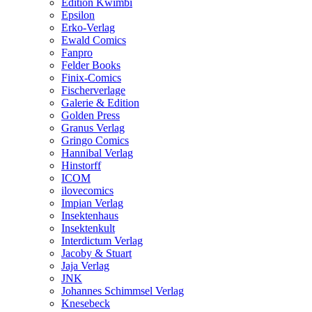
Edition Kwimbi
Epsilon
Erko-Verlag
Ewald Comics
Fanpro
Felder Books
Finix-Comics
Fischerverlage
Galerie & Edition
Golden Press
Granus Verlag
Gringo Comics
Hannibal Verlag
Hinstorff
ICOM
ilovecomics
Impian Verlag
Insektenhaus
Insektenkult
Interdictum Verlag
Jacoby & Stuart
Jaja Verlag
JNK
Johannes Schimmsel Verlag
Knesebeck