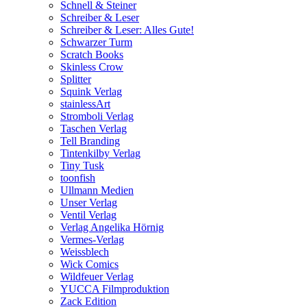
Schnell & Steiner
Schreiber & Leser
Schreiber & Leser: Alles Gute!
Schwarzer Turm
Scratch Books
Skinless Crow
Splitter
Squink Verlag
stainlessArt
Stromboli Verlag
Taschen Verlag
Tell Branding
Tintenkilby Verlag
Tiny Tusk
toonfish
Ullmann Medien
Unser Verlag
Ventil Verlag
Verlag Angelika Hörnig
Vermes-Verlag
Weissblech
Wick Comics
Wildfeuer Verlag
YUCCA Filmproduktion
Zack Edition