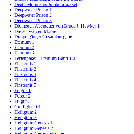
Death Mountains Jubiläumspaket
Deepwater Prison 1
Deepwater Prison 2
Deepwater Prison 3
Die neuen Abenteuer von Bruce J. Hawker 1
Die schwarzen Moore
Doppelgänger Gesamtausgabe
Eternum 1
Eternum 2
Eternum 3
Ferienpaket - Eternum Band 1-3
Finsternis 1
Finsternis 2
Finsternis 3
Finsternis 4
Finsternis 5
Fulgur 1
Fulgur 2
Fulgur 3
Gunfighter 01
Heiligtum 2
Heiligtum 3
Heiligtum Genesis 1
Heiligtum Genesis 2
Heiligtum Gesamtausgabe