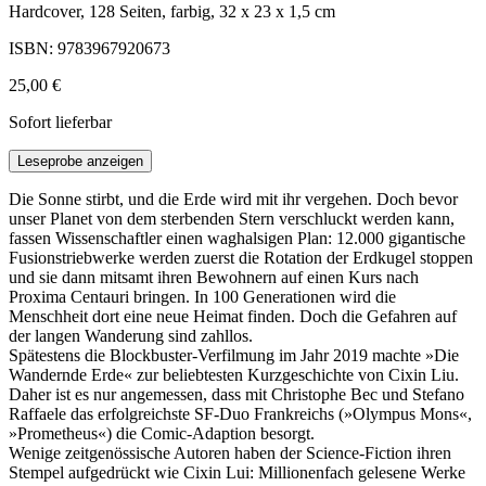
Hardcover, 128 Seiten, farbig, 32 x 23 x 1,5 cm
ISBN: 9783967920673
25,00 €
Sofort lieferbar
Leseprobe anzeigen
Die Sonne stirbt, und die Erde wird mit ihr vergehen. Doch bevor
unser Planet von dem sterbenden Stern verschluckt werden kann,
fassen Wissenschaftler einen waghalsigen Plan: 12.000 gigantische
Fusionstriebwerke werden zuerst die Rotation der Erdkugel stoppen
und sie dann mitsamt ihren Bewohnern auf einen Kurs nach
Proxima Centauri bringen. In 100 Generationen wird die
Menschheit dort eine neue Heimat finden. Doch die Gefahren auf
der langen Wanderung sind zahllos.
Spätestens die Blockbuster-Verfilmung im Jahr 2019 machte »Die
Wandernde Erde« zur beliebtesten Kurzgeschichte von Cixin Liu.
Daher ist es nur angemessen, dass mit Christophe Bec und Stefano
Raffaele das erfolgreichste SF-Duo Frankreichs (»Olympus Mons«,
»Prometheus«) die Comic-Adaption besorgt.
Wenige zeitgenössische Autoren haben der Science-Fiction ihren
Stempel aufgedrückt wie Cixin Lui: Millionenfach gelesene Werke