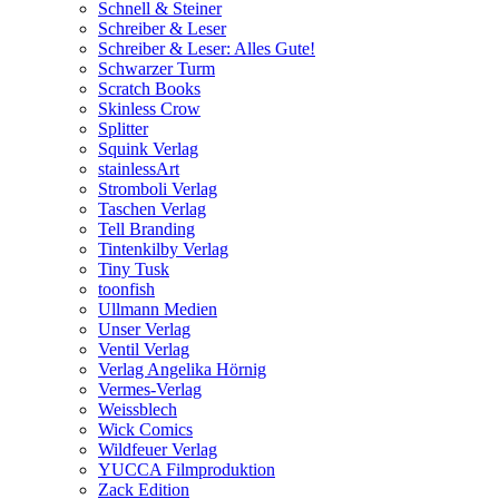
Schnell & Steiner
Schreiber & Leser
Schreiber & Leser: Alles Gute!
Schwarzer Turm
Scratch Books
Skinless Crow
Splitter
Squink Verlag
stainlessArt
Stromboli Verlag
Taschen Verlag
Tell Branding
Tintenkilby Verlag
Tiny Tusk
toonfish
Ullmann Medien
Unser Verlag
Ventil Verlag
Verlag Angelika Hörnig
Vermes-Verlag
Weissblech
Wick Comics
Wildfeuer Verlag
YUCCA Filmproduktion
Zack Edition