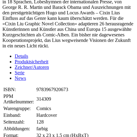
in 18 Sprachen, Lobeshymnen der internationalen Presse, von
George R. R. Martin und Barack Obama und Auszeichnungen mit
den prestigeträchtigen Hugo und Locus Awards – Cixin Lius
Einfluss auf das Genre kann kaum überschätzt werden. Für die
»Cixin Liu Graphic Novel Collection« adaptieren 26 herausragende
Künstlerinnen und Künstler aus China und Europa 15 ausgewählte
Kurzgeschichten als Comic-Alben. Ein bisher nie dagewesenes
Kooperationsprojekt, das Lius wegweisende Visionen der Zukunft
in ein neues Licht rückt.
Details
Produktsicherheit
Zeichner/Autoren
Serie
News
ISBN:
9783967920673
PPM
314309
Artikelnummer:
Warengruppe:
Comics
Einband:
Hardcover
Seitenzahl:
128
Abbildungen:
farbig
Format:
32 x 23 x 1,5 cm (HxBxT)