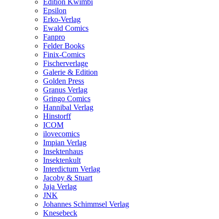
Edition Kwimbi
Epsilon
Erko-Verlag
Ewald Comics
Fanpro
Felder Books
Finix-Comics
Fischerverlage
Galerie & Edition
Golden Press
Granus Verlag
Gringo Comics
Hannibal Verlag
Hinstorff
ICOM
ilovecomics
Impian Verlag
Insektenhaus
Insektenkult
Interdictum Verlag
Jacoby & Stuart
Jaja Verlag
JNK
Johannes Schimmsel Verlag
Knesebeck