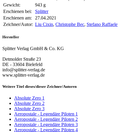
Gewicht:
943 g
Erschienen bei:
Splitter
Erschienen am:
27.04.2021
Zeichner/Autor:
Liu Cixin
,
Christophe Bec
,
Stefano Raffaele
Hersteller
Splitter Verlag GmbH & Co. KG
Detmolder Straße 23
DE - 33604 Bielefeld
info@splitter-verlag.de
www.splitter-verlag.de
Weitere Titel dieses/dieser Zeichner/Autoren
Absolute Zero 1
Absolute Zero 2
Absolute Zero 3
Aeropostale - Legendäre Piloten 1
Aeropostale - Legendäre Piloten 2
Aeropostale - Legendäre Piloten 3
Aeropostale - Legendäre Piloten 4