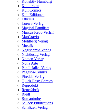
Kollektiv Hamburg
Konturblau
Kult Comics
Kult Editionen
Libellus
Loewe Verlag
Magical Familiars
Marcus Repp Verlag
MarGravio
Mohlberg Verlag
Mosaik
Naglschmid Verlag
Nichtlustig Verlag
Nomen Verlag
Nona Arte
Parallelallee Verlag
Pegasos-Comics
Piredda Verlag
Quick Easy Comics
Reprodukt
Retrofabrik
Riedl
Romantruhe
Salleck Publications
Schaltzeit Verlag