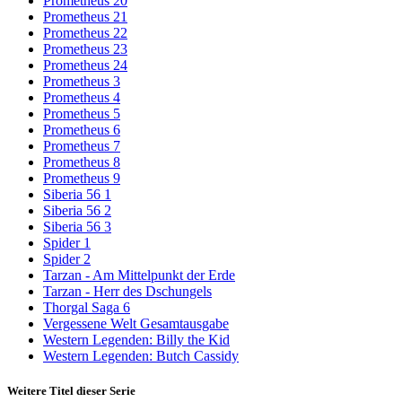
Prometheus 20
Prometheus 21
Prometheus 22
Prometheus 23
Prometheus 24
Prometheus 3
Prometheus 4
Prometheus 5
Prometheus 6
Prometheus 7
Prometheus 8
Prometheus 9
Siberia 56 1
Siberia 56 2
Siberia 56 3
Spider 1
Spider 2
Tarzan - Am Mittelpunkt der Erde
Tarzan - Herr des Dschungels
Thorgal Saga 6
Vergessene Welt Gesamtausgabe
Western Legenden: Billy the Kid
Western Legenden: Butch Cassidy
Weitere Titel dieser Serie