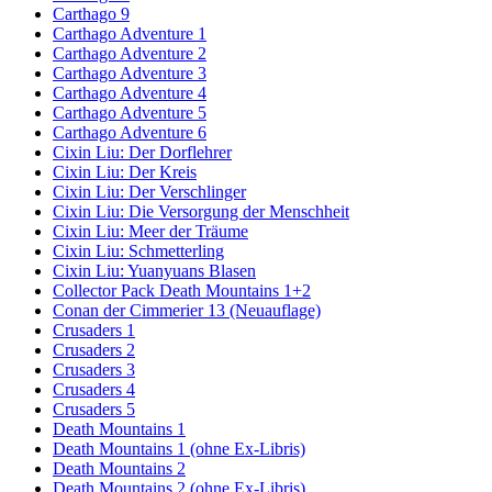
Carthago 9
Carthago Adventure 1
Carthago Adventure 2
Carthago Adventure 3
Carthago Adventure 4
Carthago Adventure 5
Carthago Adventure 6
Cixin Liu: Der Dorflehrer
Cixin Liu: Der Kreis
Cixin Liu: Der Verschlinger
Cixin Liu: Die Versorgung der Menschheit
Cixin Liu: Meer der Träume
Cixin Liu: Schmetterling
Cixin Liu: Yuanyuans Blasen
Collector Pack Death Mountains 1+2
Conan der Cimmerier 13 (Neuauflage)
Crusaders 1
Crusaders 2
Crusaders 3
Crusaders 4
Crusaders 5
Death Mountains 1
Death Mountains 1 (ohne Ex-Libris)
Death Mountains 2
Death Mountains 2 (ohne Ex-Libris)