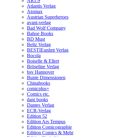
ART:9
Atlantis Verlag
Atomax
Austrian Superheroes
avant-verlag
Bad Wolf Company
Bahoe Books
BD Must
Beltz Verlag
BESTIEunlmt Verlag
Bocola
Boiselle & Ellert
Bröseline Verlag
bsv Hannover
Bunte Dimensionen
Chinabooks
comicplus+
Comics etc.
dani books
Dantes Verlag
ECR-Verlag
Edition 52
Edition Ars Tempus
Edition Comicographie
Edition Comics & Mehr