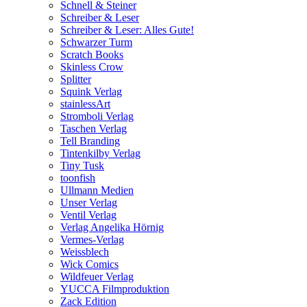
Schnell & Steiner
Schreiber & Leser
Schreiber & Leser: Alles Gute!
Schwarzer Turm
Scratch Books
Skinless Crow
Splitter
Squink Verlag
stainlessArt
Stromboli Verlag
Taschen Verlag
Tell Branding
Tintenkilby Verlag
Tiny Tusk
toonfish
Ullmann Medien
Unser Verlag
Ventil Verlag
Verlag Angelika Hörnig
Vermes-Verlag
Weissblech
Wick Comics
Wildfeuer Verlag
YUCCA Filmproduktion
Zack Edition