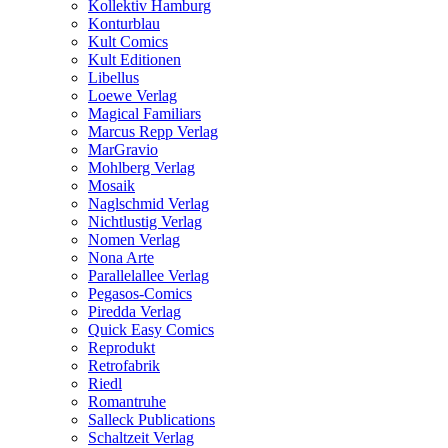
Kollektiv Hamburg
Konturblau
Kult Comics
Kult Editionen
Libellus
Loewe Verlag
Magical Familiars
Marcus Repp Verlag
MarGravio
Mohlberg Verlag
Mosaik
Naglschmid Verlag
Nichtlustig Verlag
Nomen Verlag
Nona Arte
Parallelallee Verlag
Pegasos-Comics
Piredda Verlag
Quick Easy Comics
Reprodukt
Retrofabrik
Riedl
Romantruhe
Salleck Publications
Schaltzeit Verlag