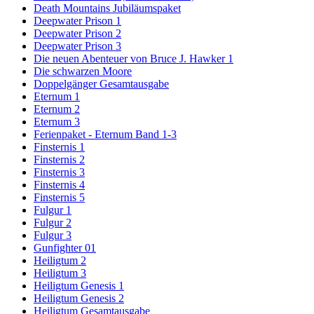
Death Mountains Jubiläumspaket
Deepwater Prison 1
Deepwater Prison 2
Deepwater Prison 3
Die neuen Abenteuer von Bruce J. Hawker 1
Die schwarzen Moore
Doppelgänger Gesamtausgabe
Eternum 1
Eternum 2
Eternum 3
Ferienpaket - Eternum Band 1-3
Finsternis 1
Finsternis 2
Finsternis 3
Finsternis 4
Finsternis 5
Fulgur 1
Fulgur 2
Fulgur 3
Gunfighter 01
Heiligtum 2
Heiligtum 3
Heiligtum Genesis 1
Heiligtum Genesis 2
Heiligtum Gesamtausgabe