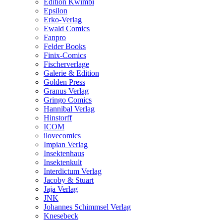
Edition Kwimbi
Epsilon
Erko-Verlag
Ewald Comics
Fanpro
Felder Books
Finix-Comics
Fischerverlage
Galerie & Edition
Golden Press
Granus Verlag
Gringo Comics
Hannibal Verlag
Hinstorff
ICOM
ilovecomics
Impian Verlag
Insektenhaus
Insektenkult
Interdictum Verlag
Jacoby & Stuart
Jaja Verlag
JNK
Johannes Schimmsel Verlag
Knesebeck