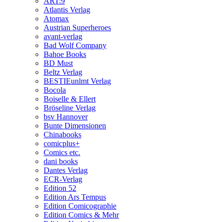
ART:9
Atlantis Verlag
Atomax
Austrian Superheroes
avant-verlag
Bad Wolf Company
Bahoe Books
BD Must
Beltz Verlag
BESTIEunlmt Verlag
Bocola
Boiselle & Ellert
Bröseline Verlag
bsv Hannover
Bunte Dimensionen
Chinabooks
comicplus+
Comics etc.
dani books
Dantes Verlag
ECR-Verlag
Edition 52
Edition Ars Tempus
Edition Comicographie
Edition Comics & Mehr