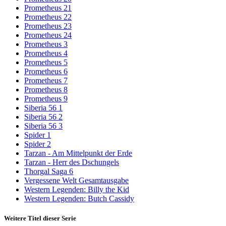
Prometheus 21
Prometheus 22
Prometheus 23
Prometheus 24
Prometheus 3
Prometheus 4
Prometheus 5
Prometheus 6
Prometheus 7
Prometheus 8
Prometheus 9
Siberia 56 1
Siberia 56 2
Siberia 56 3
Spider 1
Spider 2
Tarzan - Am Mittelpunkt der Erde
Tarzan - Herr des Dschungels
Thorgal Saga 6
Vergessene Welt Gesamtausgabe
Western Legenden: Billy the Kid
Western Legenden: Butch Cassidy
Weitere Titel dieser Serie