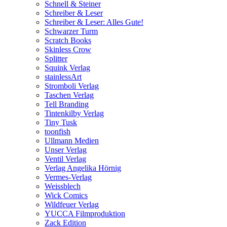
Schnell & Steiner
Schreiber & Leser
Schreiber & Leser: Alles Gute!
Schwarzer Turm
Scratch Books
Skinless Crow
Splitter
Squink Verlag
stainlessArt
Stromboli Verlag
Taschen Verlag
Tell Branding
Tintenkilby Verlag
Tiny Tusk
toonfish
Ullmann Medien
Unser Verlag
Ventil Verlag
Verlag Angelika Hörnig
Vermes-Verlag
Weissblech
Wick Comics
Wildfeuer Verlag
YUCCA Filmproduktion
Zack Edition