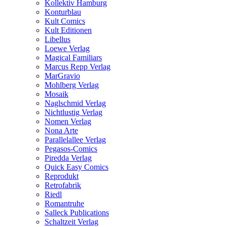
Kollektiv Hamburg
Konturblau
Kult Comics
Kult Editionen
Libellus
Loewe Verlag
Magical Familiars
Marcus Repp Verlag
MarGravio
Mohlberg Verlag
Mosaik
Naglschmid Verlag
Nichtlustig Verlag
Nomen Verlag
Nona Arte
Parallelallee Verlag
Pegasos-Comics
Piredda Verlag
Quick Easy Comics
Reprodukt
Retrofabrik
Riedl
Romantruhe
Salleck Publications
Schaltzeit Verlag