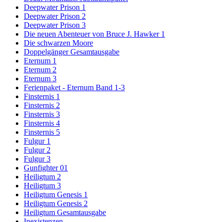
Deepwater Prison 1
Deepwater Prison 2
Deepwater Prison 3
Die neuen Abenteuer von Bruce J. Hawker 1
Die schwarzen Moore
Doppelgänger Gesamtausgabe
Eternum 1
Eternum 2
Eternum 3
Ferienpaket - Eternum Band 1-3
Finsternis 1
Finsternis 2
Finsternis 3
Finsternis 4
Finsternis 5
Fulgur 1
Fulgur 2
Fulgur 3
Gunfighter 01
Heiligtum 2
Heiligtum 3
Heiligtum Genesis 1
Heiligtum Genesis 2
Heiligtum Gesamtausgabe
Inexistenzen