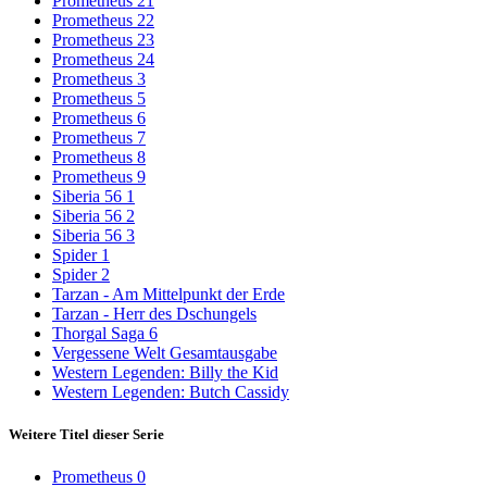
Prometheus 21
Prometheus 22
Prometheus 23
Prometheus 24
Prometheus 3
Prometheus 5
Prometheus 6
Prometheus 7
Prometheus 8
Prometheus 9
Siberia 56 1
Siberia 56 2
Siberia 56 3
Spider 1
Spider 2
Tarzan - Am Mittelpunkt der Erde
Tarzan - Herr des Dschungels
Thorgal Saga 6
Vergessene Welt Gesamtausgabe
Western Legenden: Billy the Kid
Western Legenden: Butch Cassidy
Weitere Titel dieser Serie
Prometheus 0