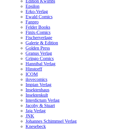
Edition Kwimbi
Epsilon
Erko-Verlag
Ewald Comics
Fanpro
Felder Books
Finix-Comics
Fischerverlage
Galerie & Edition
Golden Press
Granus Verlag
Gringo Comics
Hannibal Verlag
Hinstorff
ICOM
ilovecomics
Impian Verlag
Insektenhaus
Insektenkult
Interdictum Verlag
Jacoby & Stuart
Jaja Verlag
JNK
Johannes Schimmsel Verlag
Knesebeck