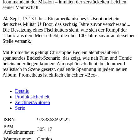
Kommandant der Mission – inmitten der zerstückelten Leichen
seiner Mannschaft.
24. Sept., 13.13 Uhr – Ein amerikanisches U-Boot ortet ein
deutsches Militär-U-Boot, das sechzig Jahre zuvor verschwand...
Die Besatzung eines Fischkutters sieht, wie sich der Rumpf der
Titanic aus dem Meer erhebt, die über 100 Jahre zuvor an derselben
Stelle versank.
Mit Prometheus gelingt Christophe Bec ein atemberaubend
spannendes Endzeit-Szenario, das zeigt, wie nah Film und Comic
beieinander liegen können. Atmosphärisch dicht, beklemmend
realistisch in Szene gesetzt, quälende Spannung in jedem neuen
Album. Prometheus ist einfach ein echter »Bec«.
Details
Produktsicherheit
Zeichner/Autoren
Serie
ISBN:
9783868692525
PPM
305117
Artikelnummer:
Warengruppe:
Comics