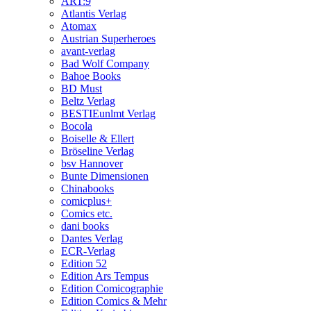
ART:9
Atlantis Verlag
Atomax
Austrian Superheroes
avant-verlag
Bad Wolf Company
Bahoe Books
BD Must
Beltz Verlag
BESTIEunlmt Verlag
Bocola
Boiselle & Ellert
Bröseline Verlag
bsv Hannover
Bunte Dimensionen
Chinabooks
comicplus+
Comics etc.
dani books
Dantes Verlag
ECR-Verlag
Edition 52
Edition Ars Tempus
Edition Comicographie
Edition Comics & Mehr