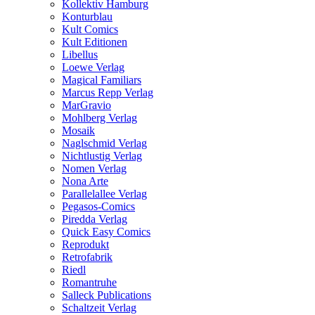
Kollektiv Hamburg
Konturblau
Kult Comics
Kult Editionen
Libellus
Loewe Verlag
Magical Familiars
Marcus Repp Verlag
MarGravio
Mohlberg Verlag
Mosaik
Naglschmid Verlag
Nichtlustig Verlag
Nomen Verlag
Nona Arte
Parallelallee Verlag
Pegasos-Comics
Piredda Verlag
Quick Easy Comics
Reprodukt
Retrofabrik
Riedl
Romantruhe
Salleck Publications
Schaltzeit Verlag