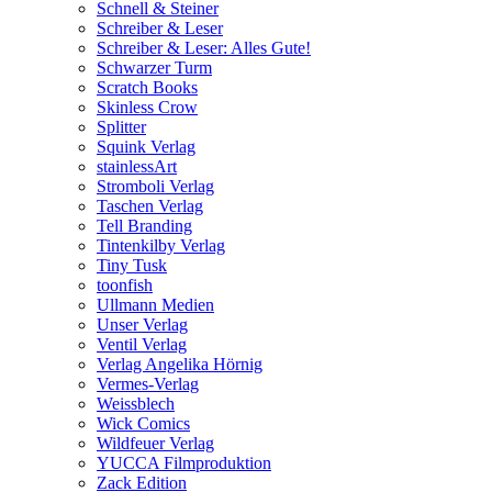
Schnell & Steiner
Schreiber & Leser
Schreiber & Leser: Alles Gute!
Schwarzer Turm
Scratch Books
Skinless Crow
Splitter
Squink Verlag
stainlessArt
Stromboli Verlag
Taschen Verlag
Tell Branding
Tintenkilby Verlag
Tiny Tusk
toonfish
Ullmann Medien
Unser Verlag
Ventil Verlag
Verlag Angelika Hörnig
Vermes-Verlag
Weissblech
Wick Comics
Wildfeuer Verlag
YUCCA Filmproduktion
Zack Edition