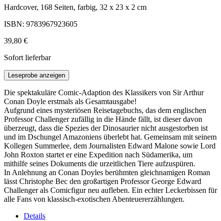
Hardcover, 168 Seiten, farbig, 32 x 23 x 2 cm
ISBN: 9783967923605
39,80 €
Sofort lieferbar
Leseprobe anzeigen
Die spektakuläre Comic-Adaption des Klassikers von Sir Arthur
Conan Doyle erstmals als Gesamtausgabe!
Aufgrund eines mysteriösen Reisetagebuchs, das dem englischen
Professor Challenger zufällig in die Hände fällt, ist dieser davon
überzeugt, dass die Spezies der Dinosaurier nicht ausgestorben ist
und im Dschungel Amazoniens überlebt hat. Gemeinsam mit seinem
Kollegen Summerlee, dem Journalisten Edward Malone sowie Lord
John Roxton startet er eine Expedition nach Südamerika, um
mithilfe seines Dokuments die urzeitlichen Tiere aufzuspüren.
In Anlehnung an Conan Doyles berühmten gleichnamigen Roman
lässt Christophe Bec den großartigen Professor George Edward
Challenger als Comicfigur neu aufleben. Ein echter Leckerbissen für
alle Fans von klassisch-exotischen Abenteuererzählungen.
Details