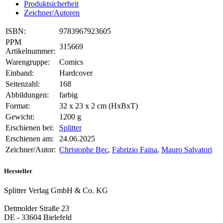
Produktsicherheit
Zeichner/Autoren
ISBN:
9783967923605
PPM
315669
Artikelnummer:
Warengruppe:
Comics
Einband:
Hardcover
Seitenzahl:
168
Abbildungen:
farbig
Format:
32 x 23 x 2 cm (HxBxT)
Gewicht:
1200 g
Erschienen bei:
Splitter
Erschienen am:
24.06.2025
Zeichner/Autor:
Christophe Bec
,
Fabrizio Faina
,
Mauro Salvatori
Hersteller
Splitter Verlag GmbH & Co. KG
Detmolder Straße 23
DE - 33604 Bielefeld