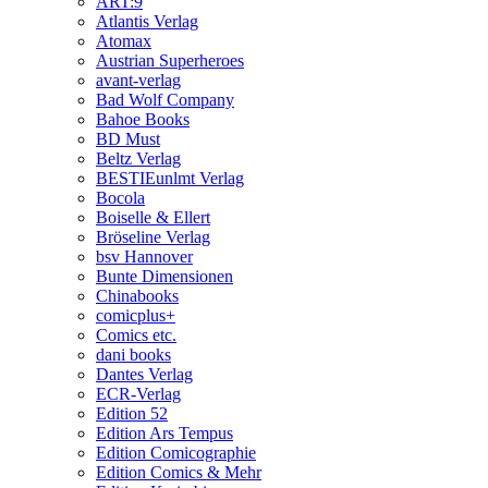
ART:9
Atlantis Verlag
Atomax
Austrian Superheroes
avant-verlag
Bad Wolf Company
Bahoe Books
BD Must
Beltz Verlag
BESTIEunlmt Verlag
Bocola
Boiselle & Ellert
Bröseline Verlag
bsv Hannover
Bunte Dimensionen
Chinabooks
comicplus+
Comics etc.
dani books
Dantes Verlag
ECR-Verlag
Edition 52
Edition Ars Tempus
Edition Comicographie
Edition Comics & Mehr