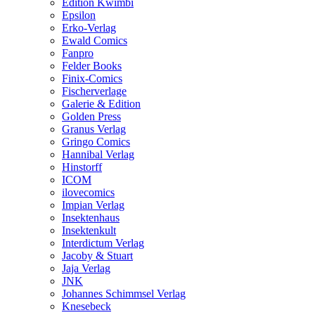
Edition Kwimbi
Epsilon
Erko-Verlag
Ewald Comics
Fanpro
Felder Books
Finix-Comics
Fischerverlage
Galerie & Edition
Golden Press
Granus Verlag
Gringo Comics
Hannibal Verlag
Hinstorff
ICOM
ilovecomics
Impian Verlag
Insektenhaus
Insektenkult
Interdictum Verlag
Jacoby & Stuart
Jaja Verlag
JNK
Johannes Schimmsel Verlag
Knesebeck