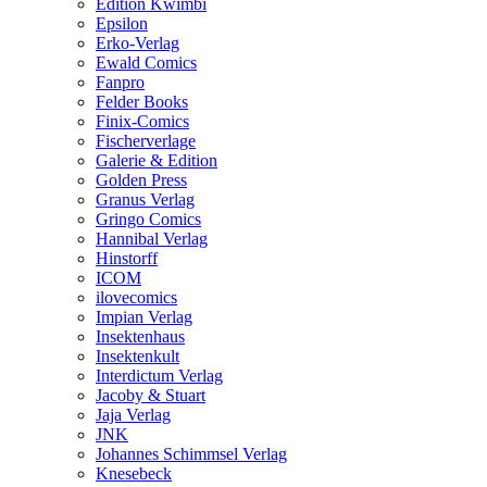
Edition Kwimbi
Epsilon
Erko-Verlag
Ewald Comics
Fanpro
Felder Books
Finix-Comics
Fischerverlage
Galerie & Edition
Golden Press
Granus Verlag
Gringo Comics
Hannibal Verlag
Hinstorff
ICOM
ilovecomics
Impian Verlag
Insektenhaus
Insektenkult
Interdictum Verlag
Jacoby & Stuart
Jaja Verlag
JNK
Johannes Schimmsel Verlag
Knesebeck