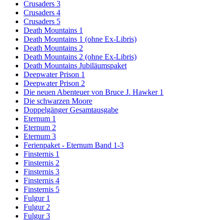
Crusaders 3
Crusaders 4
Crusaders 5
Death Mountains 1
Death Mountains 1 (ohne Ex-Libris)
Death Mountains 2
Death Mountains 2 (ohne Ex-Libris)
Death Mountains Jubiläumspaket
Deepwater Prison 1
Deepwater Prison 2
Die neuen Abenteuer von Bruce J. Hawker 1
Die schwarzen Moore
Doppelgänger Gesamtausgabe
Eternum 1
Eternum 2
Eternum 3
Ferienpaket - Eternum Band 1-3
Finsternis 1
Finsternis 2
Finsternis 3
Finsternis 4
Finsternis 5
Fulgur 1
Fulgur 2
Fulgur 3