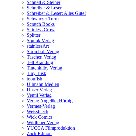
Schnell & Steiner
Schreiber & Leser
Schreiber & Leser: Alles Gute!
Schwarzer Turm
Scratch Books
Skinless Crow
Splitter
Squink Verlag
stainlessArt
Stromboli Verlag
Taschen Verlag
Tell Branding
Tintenkilby Verlag
Tiny Tusk
toonfish
Ullmann Medien
Unser Verlag
Ventil Verlag
Verlag Angelika Hörnig
Vermes-Verlag
Weissblech
Wick Comics
Wildfeuer Verlag
YUCCA Filmproduktion
Zack Edition