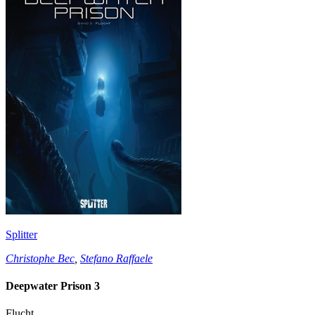
Splitter
Christophe Bec
,
Stefano Raffaele
Deepwater Prison 3
Flucht