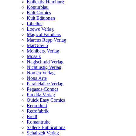
Kollektiv Hamburg
Konturblau
Kult Comics
Kult Editionen
Libellus
Loewe Verlag
Magical Familiars
Marcus Repp Verlag
MarGravio
Mohlberg Verlag
Mosaik
Naglschmid Verlag
Nichtlustig Verlag
Nomen Verlag
Nona Arte
Parallelallee Verlag
Pegasos-Comics
Piredda Verlag
Quick Easy Comics
Reprodukt
Retrofabrik
Riedl
Romantruhe
Salleck Publications
Schaltzeit Verlag