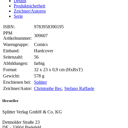
Details
Produktsicherheit
Zeichner/Autoren
Serie
ISBN:
9783958390195
PPM
309607
Artikelnummer:
Warengruppe:
Comics
Einband:
Hardcover
Seitenzahl:
56
Abbildungen:
farbig
Format:
32 x 23 x 0,9 cm (HxBxT)
Gewicht:
578 g
Erschienen bei:
Splitter
Zeichner/Autor:
Christophe Bec
,
Stefano Raffaele
Hersteller
Splitter Verlag GmbH & Co. KG
Detmolder Straße 23
DE - 33604 Bielefeld