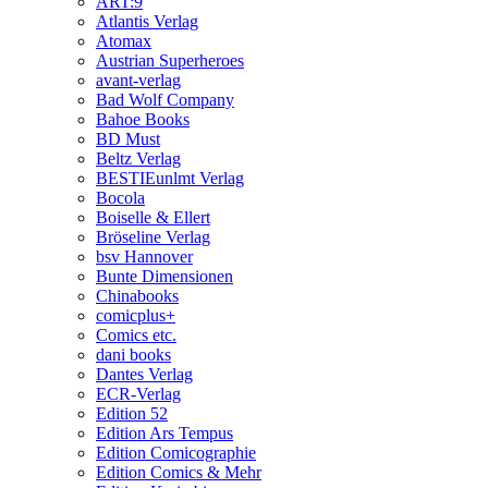
ART:9
Atlantis Verlag
Atomax
Austrian Superheroes
avant-verlag
Bad Wolf Company
Bahoe Books
BD Must
Beltz Verlag
BESTIEunlmt Verlag
Bocola
Boiselle & Ellert
Bröseline Verlag
bsv Hannover
Bunte Dimensionen
Chinabooks
comicplus+
Comics etc.
dani books
Dantes Verlag
ECR-Verlag
Edition 52
Edition Ars Tempus
Edition Comicographie
Edition Comics & Mehr