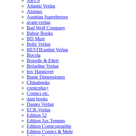
ART:9
Atlantis Verlag
Atomax
Austrian Superheroes
avant-verlag
Bad Wolf Company
Bahoe Books
BD Must
Beltz Verlag
BESTIEunlmt Verlag
Bocola
Boiselle & Ellert
Bröseline Verlag
bsv Hannover
Bunte Dimensionen
Chinabooks
comicplus+
Comics etc.
dani books
Dantes Verlag
ECR-Verlag
Edition 52
Edition Ars Tempus
Edition Comicographie
Edition Comics & Mehr