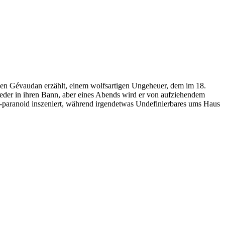
den Gévaudan erzählt, einem wolfsartigen Ungeheuer, dem im 18.
eder in ihren Bann, aber eines Abends wird er von aufziehendem
h-paranoid inszeniert, während irgendetwas Undefinierbares ums Haus