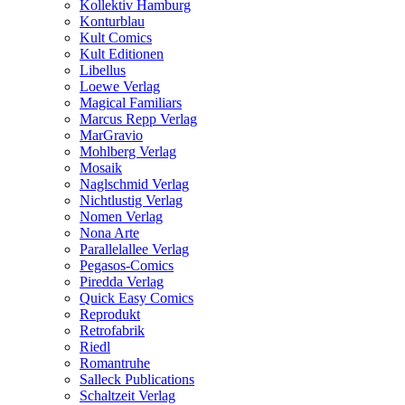
Kollektiv Hamburg
Konturblau
Kult Comics
Kult Editionen
Libellus
Loewe Verlag
Magical Familiars
Marcus Repp Verlag
MarGravio
Mohlberg Verlag
Mosaik
Naglschmid Verlag
Nichtlustig Verlag
Nomen Verlag
Nona Arte
Parallelallee Verlag
Pegasos-Comics
Piredda Verlag
Quick Easy Comics
Reprodukt
Retrofabrik
Riedl
Romantruhe
Salleck Publications
Schaltzeit Verlag