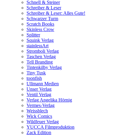
Schnell & Steiner
Schreiber & Leser
Schreiber & Leser: Alles Gute!
Schwarzer Turm
Scratch Books
Skinless Crow
Splitter
Squink Verlag
stainlessArt
Stromboli Verlag
Taschen Verlag
Tell Branding
Tintenkilby Verlag
Tiny Tusk
toonfish
Ullmann Medien
Unser Verlag
Ventil Verlag
Verlag Angelika Hörnig
Vermes-Verlag
Weissblech
Wick Comics
Wildfeuer Verlag
YUCCA Filmproduktion
Zack Edition