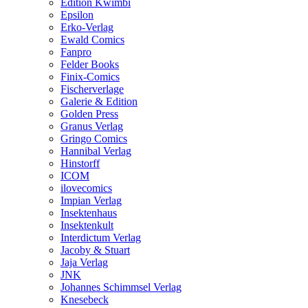
Edition Kwimbi
Epsilon
Erko-Verlag
Ewald Comics
Fanpro
Felder Books
Finix-Comics
Fischerverlage
Galerie & Edition
Golden Press
Granus Verlag
Gringo Comics
Hannibal Verlag
Hinstorff
ICOM
ilovecomics
Impian Verlag
Insektenhaus
Insektenkult
Interdictum Verlag
Jacoby & Stuart
Jaja Verlag
JNK
Johannes Schimmsel Verlag
Knesebeck