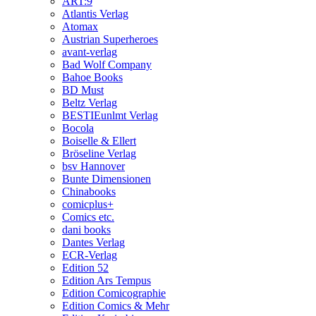
ART:9
Atlantis Verlag
Atomax
Austrian Superheroes
avant-verlag
Bad Wolf Company
Bahoe Books
BD Must
Beltz Verlag
BESTIEunlmt Verlag
Bocola
Boiselle & Ellert
Bröseline Verlag
bsv Hannover
Bunte Dimensionen
Chinabooks
comicplus+
Comics etc.
dani books
Dantes Verlag
ECR-Verlag
Edition 52
Edition Ars Tempus
Edition Comicographie
Edition Comics & Mehr