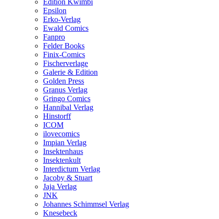
Edition Kwimbi
Epsilon
Erko-Verlag
Ewald Comics
Fanpro
Felder Books
Finix-Comics
Fischerverlage
Galerie & Edition
Golden Press
Granus Verlag
Gringo Comics
Hannibal Verlag
Hinstorff
ICOM
ilovecomics
Impian Verlag
Insektenhaus
Insektenkult
Interdictum Verlag
Jacoby & Stuart
Jaja Verlag
JNK
Johannes Schimmsel Verlag
Knesebeck