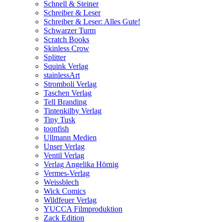
Schnell & Steiner
Schreiber & Leser
Schreiber & Leser: Alles Gute!
Schwarzer Turm
Scratch Books
Skinless Crow
Splitter
Squink Verlag
stainlessArt
Stromboli Verlag
Taschen Verlag
Tell Branding
Tintenkilby Verlag
Tiny Tusk
toonfish
Ullmann Medien
Unser Verlag
Ventil Verlag
Verlag Angelika Hörnig
Vermes-Verlag
Weissblech
Wick Comics
Wildfeuer Verlag
YUCCA Filmproduktion
Zack Edition