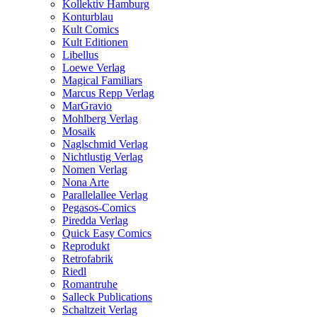
Kollektiv Hamburg
Konturblau
Kult Comics
Kult Editionen
Libellus
Loewe Verlag
Magical Familiars
Marcus Repp Verlag
MarGravio
Mohlberg Verlag
Mosaik
Naglschmid Verlag
Nichtlustig Verlag
Nomen Verlag
Nona Arte
Parallelallee Verlag
Pegasos-Comics
Piredda Verlag
Quick Easy Comics
Reprodukt
Retrofabrik
Riedl
Romantruhe
Salleck Publications
Schaltzeit Verlag