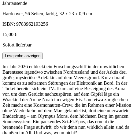
Jahrtausende
Hardcover, 56 Seiten, farbig, 32 x 23 x 0,9 cm
ISBN: 9783962193256
15,00 €
Sofort lieferbar
Leseprobe anzeigen
Im Jahr 2026 entdeckt ein Forschungsschiff in der unwirtlichen
Barentssee irgendwo zwischen Nordrussland und der Arktis drei
große, mysteriöse Artefakte auf dem Meeresgrund. Kurz darauf
kommt es zu seltsamen Störungen der Elektronik an Bord. In der
Türkei bereitet sich ein TV-Team auf eine Besteigung des Ararat
vor, um dem Gerücht nachzuspüren, auf dem Gipfel läge ein
Wrackteil der Arche Noah im ewigen Eis. Und etwa zur gleichen
Zeit macht eine Kosmonauten-Crew, die im Rahmen einer Mission
ohne Wiederkehr auf dem Mars gelandet ist, dort eine unerwartete
Entdeckung – am Olympus Mons, dem höchsten Berg im ganzen
Sonnensystem. Ein packendes Sci-Fi-Epos, das erneut die
brennende Frage aufwirft, ob wir denn nun wirklich allein sind da
draußen im All. Und was, wenn nicht?