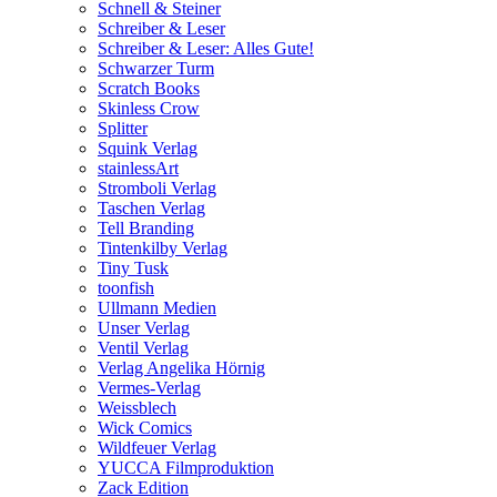
Schnell & Steiner
Schreiber & Leser
Schreiber & Leser: Alles Gute!
Schwarzer Turm
Scratch Books
Skinless Crow
Splitter
Squink Verlag
stainlessArt
Stromboli Verlag
Taschen Verlag
Tell Branding
Tintenkilby Verlag
Tiny Tusk
toonfish
Ullmann Medien
Unser Verlag
Ventil Verlag
Verlag Angelika Hörnig
Vermes-Verlag
Weissblech
Wick Comics
Wildfeuer Verlag
YUCCA Filmproduktion
Zack Edition