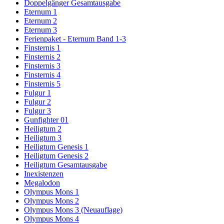
Doppelgänger Gesamtausgabe
Eternum 1
Eternum 2
Eternum 3
Ferienpaket - Eternum Band 1-3
Finsternis 1
Finsternis 2
Finsternis 3
Finsternis 4
Finsternis 5
Fulgur 1
Fulgur 2
Fulgur 3
Gunfighter 01
Heiligtum 2
Heiligtum 3
Heiligtum Genesis 1
Heiligtum Genesis 2
Heiligtum Gesamtausgabe
Inexistenzen
Megalodon
Olympus Mons 1
Olympus Mons 2
Olympus Mons 3 (Neuauflage)
Olympus Mons 4