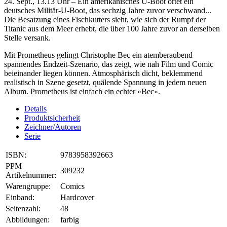
24. Sept., 13.13 Uhr – Ein amerikanisches U-Boot ortet ein
deutsches Militär-U-Boot, das sechzig Jahre zuvor verschwand...
Die Besatzung eines Fischkutters sieht, wie sich der Rumpf der
Titanic aus dem Meer erhebt, die über 100 Jahre zuvor an derselben
Stelle versank.
Mit Prometheus gelingt Christophe Bec ein atemberaubend
spannendes Endzeit-Szenario, das zeigt, wie nah Film und Comic
beieinander liegen können. Atmosphärisch dicht, beklemmend
realistisch in Szene gesetzt, quälende Spannung in jedem neuen
Album. Prometheus ist einfach ein echter »Bec«.
Details
Produktsicherheit
Zeichner/Autoren
Serie
ISBN:
9783958392663
PPM
309232
Artikelnummer:
Warengruppe:
Comics
Einband:
Hardcover
Seitenzahl:
48
Abbildungen:
farbig