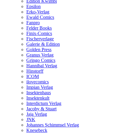
Edition Kwimbi
Epsilon
Erko-Verlag
Ewald Comics
Fanpro
Felder Books
Finix-Comics
Fischerverlage
Galerie & Edition
Golden Press
Granus Verlag
Gringo Comics
Hannibal Verlag
Hinstorff
ICOM
ilovecomics
Impian Verlag
Insektenhaus
Insektenkult
Interdictum Verlag
Jacoby & Stuart
Jaja Verlag
JNK
Johannes Schimmsel Verlag
Knesebeck