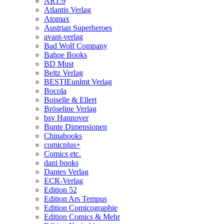
ART:9
Atlantis Verlag
Atomax
Austrian Superheroes
avant-verlag
Bad Wolf Company
Bahoe Books
BD Must
Beltz Verlag
BESTIEunlmt Verlag
Bocola
Boiselle & Ellert
Bröseline Verlag
bsv Hannover
Bunte Dimensionen
Chinabooks
comicplus+
Comics etc.
dani books
Dantes Verlag
ECR-Verlag
Edition 52
Edition Ars Tempus
Edition Comicographie
Edition Comics & Mehr