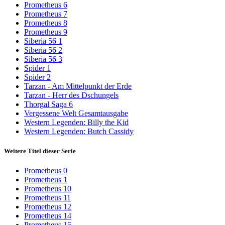
Prometheus 6
Prometheus 7
Prometheus 8
Prometheus 9
Siberia 56 1
Siberia 56 2
Siberia 56 3
Spider 1
Spider 2
Tarzan - Am Mittelpunkt der Erde
Tarzan - Herr des Dschungels
Thorgal Saga 6
Vergessene Welt Gesamtausgabe
Western Legenden: Billy the Kid
Western Legenden: Butch Cassidy
Weitere Titel dieser Serie
Prometheus 0
Prometheus 1
Prometheus 10
Prometheus 11
Prometheus 12
Prometheus 14
Prometheus 15