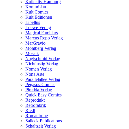
Kollektiv Hamburg
Konturblau
Kult Comics
Kult Editionen
Libellus
Loewe Verlag
Magical Familiars
Marcus Repp Verlag
MarGravio
Mohlberg Verlag
Mosaik
Naglschmid Verlag
Nichtlustig Verlag
Nomen Verlag
Nona Arte
Parallelallee Verlag
Pegasos-Comics
Piredda Verlag
Quick Easy Comics
Reprodukt
Retrofabrik
Riedl
Romantruhe
Salleck Publications
Schaltzeit Verlag