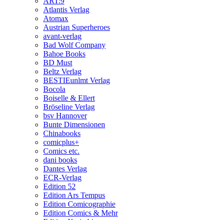
ART:9
Atlantis Verlag
Atomax
Austrian Superheroes
avant-verlag
Bad Wolf Company
Bahoe Books
BD Must
Beltz Verlag
BESTIEunlmt Verlag
Bocola
Boiselle & Ellert
Bröseline Verlag
bsv Hannover
Bunte Dimensionen
Chinabooks
comicplus+
Comics etc.
dani books
Dantes Verlag
ECR-Verlag
Edition 52
Edition Ars Tempus
Edition Comicographie
Edition Comics & Mehr