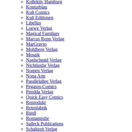
Kollektiv Hamburg
Konturblau
Kult Comics
Kult Editionen
Libellus
Loewe Verlag
Magical Familiars
Marcus Repp Verlag
MarGravio
Mohlberg Verlag
Mosaik
Naglschmid Verlag
Nichtlustig Verlag
Nomen Verlag
Nona Arte
Parallelallee Verlag
Pegasos-Comics
Piredda Verlag
Quick Easy Comics
Reprodukt
Retrofabrik
Riedl
Romantruhe
Salleck Publications
Schaltzeit Verlag