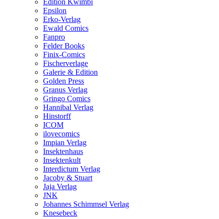
Edition Kwimbi
Epsilon
Erko-Verlag
Ewald Comics
Fanpro
Felder Books
Finix-Comics
Fischerverlage
Galerie & Edition
Golden Press
Granus Verlag
Gringo Comics
Hannibal Verlag
Hinstorff
ICOM
ilovecomics
Impian Verlag
Insektenhaus
Insektenkult
Interdictum Verlag
Jacoby & Stuart
Jaja Verlag
JNK
Johannes Schimmsel Verlag
Knesebeck