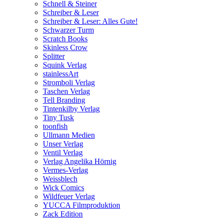
Schnell & Steiner
Schreiber & Leser
Schreiber & Leser: Alles Gute!
Schwarzer Turm
Scratch Books
Skinless Crow
Splitter
Squink Verlag
stainlessArt
Stromboli Verlag
Taschen Verlag
Tell Branding
Tintenkilby Verlag
Tiny Tusk
toonfish
Ullmann Medien
Unser Verlag
Ventil Verlag
Verlag Angelika Hörnig
Vermes-Verlag
Weissblech
Wick Comics
Wildfeuer Verlag
YUCCA Filmproduktion
Zack Edition