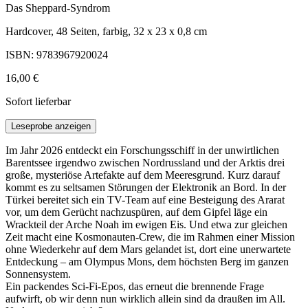
Das Sheppard-Syndrom
Hardcover, 48 Seiten, farbig, 32 x 23 x 0,8 cm
ISBN: 9783967920024
16,00 €
Sofort lieferbar
Leseprobe anzeigen
Im Jahr 2026 entdeckt ein Forschungsschiff in der unwirtlichen
Barentssee irgendwo zwischen Nordrussland und der Arktis drei
große, mysteriöse Artefakte auf dem Meeresgrund. Kurz darauf
kommt es zu seltsamen Störungen der Elektronik an Bord. In der
Türkei bereitet sich ein TV-Team auf eine Besteigung des Ararat
vor, um dem Gerücht nachzuspüren, auf dem Gipfel läge ein
Wrackteil der Arche Noah im ewigen Eis. Und etwa zur gleichen
Zeit macht eine Kosmonauten-Crew, die im Rahmen einer Mission
ohne Wiederkehr auf dem Mars gelandet ist, dort eine unerwartete
Entdeckung – am Olympus Mons, dem höchsten Berg im ganzen
Sonnensystem.
Ein packendes Sci-Fi-Epos, das erneut die brennende Frage
aufwirft, ob wir denn nun wirklich allein sind da draußen im All.