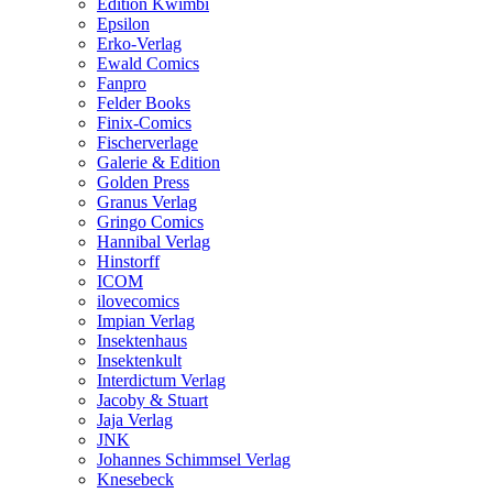
Edition Kwimbi
Epsilon
Erko-Verlag
Ewald Comics
Fanpro
Felder Books
Finix-Comics
Fischerverlage
Galerie & Edition
Golden Press
Granus Verlag
Gringo Comics
Hannibal Verlag
Hinstorff
ICOM
ilovecomics
Impian Verlag
Insektenhaus
Insektenkult
Interdictum Verlag
Jacoby & Stuart
Jaja Verlag
JNK
Johannes Schimmsel Verlag
Knesebeck