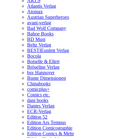
ART:9
Atlantis Verlag
Atomax
Austrian Superheroes
avant-verlag
Bad Wolf Company
Bahoe Books
BD Must
Beltz Verlag
BESTIEunlmt Verlag
Bocola
Boiselle & Ellert
Bröseline Verlag
bsv Hannover
Bunte Dimensionen
Chinabooks
comicplus+
Comics etc.
dani books
Dantes Verlag
ECR-Verlag
Edition 52
Edition Ars Tempus
Edition Comicographie
Edition Comics & Mehr