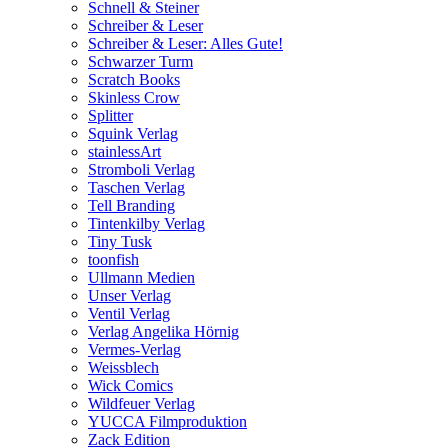
Schnell & Steiner
Schreiber & Leser
Schreiber & Leser: Alles Gute!
Schwarzer Turm
Scratch Books
Skinless Crow
Splitter
Squink Verlag
stainlessArt
Stromboli Verlag
Taschen Verlag
Tell Branding
Tintenkilby Verlag
Tiny Tusk
toonfish
Ullmann Medien
Unser Verlag
Ventil Verlag
Verlag Angelika Hörnig
Vermes-Verlag
Weissblech
Wick Comics
Wildfeuer Verlag
YUCCA Filmproduktion
Zack Edition