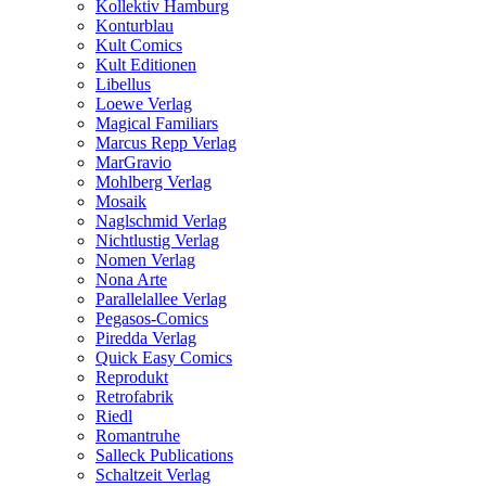
Kollektiv Hamburg
Konturblau
Kult Comics
Kult Editionen
Libellus
Loewe Verlag
Magical Familiars
Marcus Repp Verlag
MarGravio
Mohlberg Verlag
Mosaik
Naglschmid Verlag
Nichtlustig Verlag
Nomen Verlag
Nona Arte
Parallelallee Verlag
Pegasos-Comics
Piredda Verlag
Quick Easy Comics
Reprodukt
Retrofabrik
Riedl
Romantruhe
Salleck Publications
Schaltzeit Verlag