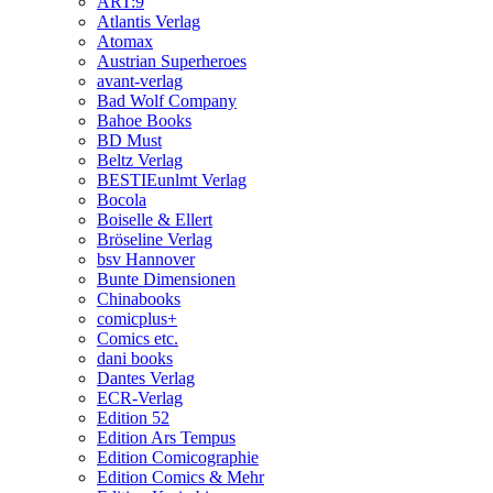
ART:9
Atlantis Verlag
Atomax
Austrian Superheroes
avant-verlag
Bad Wolf Company
Bahoe Books
BD Must
Beltz Verlag
BESTIEunlmt Verlag
Bocola
Boiselle & Ellert
Bröseline Verlag
bsv Hannover
Bunte Dimensionen
Chinabooks
comicplus+
Comics etc.
dani books
Dantes Verlag
ECR-Verlag
Edition 52
Edition Ars Tempus
Edition Comicographie
Edition Comics & Mehr