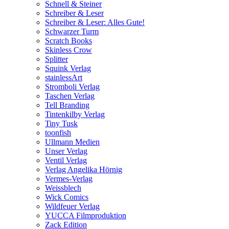
Schnell & Steiner
Schreiber & Leser
Schreiber & Leser: Alles Gute!
Schwarzer Turm
Scratch Books
Skinless Crow
Splitter
Squink Verlag
stainlessArt
Stromboli Verlag
Taschen Verlag
Tell Branding
Tintenkilby Verlag
Tiny Tusk
toonfish
Ullmann Medien
Unser Verlag
Ventil Verlag
Verlag Angelika Hörnig
Vermes-Verlag
Weissblech
Wick Comics
Wildfeuer Verlag
YUCCA Filmproduktion
Zack Edition