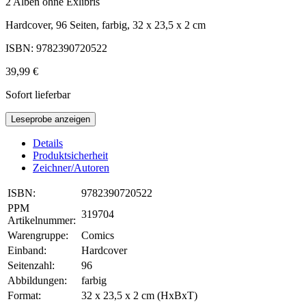
2 Alben ohne Exlibris
Hardcover, 96 Seiten, farbig, 32 x 23,5 x 2 cm
ISBN: 9782390720522
39,99 €
Sofort lieferbar
Leseprobe anzeigen
Details
Produktsicherheit
Zeichner/Autoren
ISBN:
9782390720522
PPM
319704
Artikelnummer:
Warengruppe:
Comics
Einband:
Hardcover
Seitenzahl:
96
Abbildungen:
farbig
Format:
32 x 23,5 x 2 cm (HxBxT)