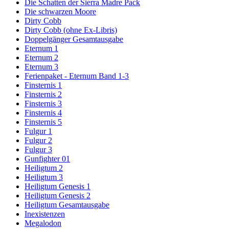
Die Schatten der Sierra Madre Pack
Die schwarzen Moore
Dirty Cobb
Dirty Cobb (ohne Ex-Libris)
Doppelgänger Gesamtausgabe
Eternum 1
Eternum 2
Eternum 3
Ferienpaket - Eternum Band 1-3
Finsternis 1
Finsternis 2
Finsternis 3
Finsternis 4
Finsternis 5
Fulgur 1
Fulgur 2
Fulgur 3
Gunfighter 01
Heiligtum 2
Heiligtum 3
Heiligtum Genesis 1
Heiligtum Genesis 2
Heiligtum Gesamtausgabe
Inexistenzen
Megalodon