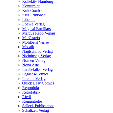
Kollektiv Hamburg
Konturblau
Kult Comics
Kult Editionen
Libellus
Loewe Verlag
Magical Familiars
Marcus Repp Verlag
MarGravio
Mohlberg Verlag
Mosaik
Naglschmid Verlag
Nichtlustig Verlag
Nomen Verlag
Nona Arte
Parallelallee Verlag
Pegasos-Comics
Piredda Verlag
Quick Easy Comics
Reprodukt
Retrofabrik
Riedl
Romantruhe
Salleck Publications
Schaltzeit Verlag