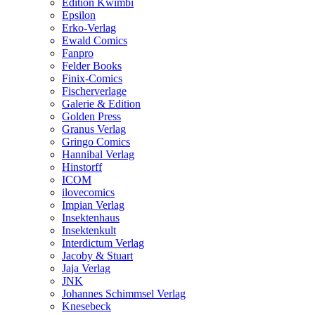
Edition Kwimbi
Epsilon
Erko-Verlag
Ewald Comics
Fanpro
Felder Books
Finix-Comics
Fischerverlage
Galerie & Edition
Golden Press
Granus Verlag
Gringo Comics
Hannibal Verlag
Hinstorff
ICOM
ilovecomics
Impian Verlag
Insektenhaus
Insektenkult
Interdictum Verlag
Jacoby & Stuart
Jaja Verlag
JNK
Johannes Schimmsel Verlag
Knesebeck