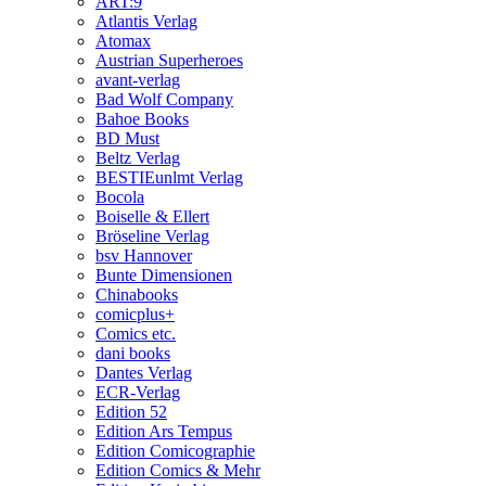
ART:9
Atlantis Verlag
Atomax
Austrian Superheroes
avant-verlag
Bad Wolf Company
Bahoe Books
BD Must
Beltz Verlag
BESTIEunlmt Verlag
Bocola
Boiselle & Ellert
Bröseline Verlag
bsv Hannover
Bunte Dimensionen
Chinabooks
comicplus+
Comics etc.
dani books
Dantes Verlag
ECR-Verlag
Edition 52
Edition Ars Tempus
Edition Comicographie
Edition Comics & Mehr