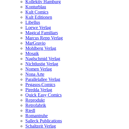
Kollektiv Hamburg
Konturblau
Kult Comics
Kult Editionen
Libellus
Loewe Verlag
Magical Familiars
Marcus Repp Verlag
MarGravio
Mohlberg Verlag
Mosaik
Naglschmid Verlag
Nichtlustig Verlag
Nomen Verlag
Nona Arte
Parallelallee Verlag
Pegasos-Comics
Piredda Verlag
Quick Easy Comics
Reprodukt
Retrofabrik
Riedl
Romantruhe
Salleck Publications
Schaltzeit Verlag