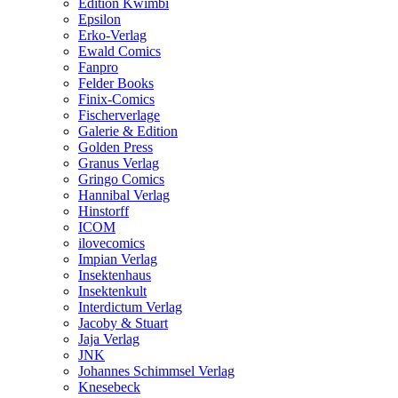
Edition Kwimbi
Epsilon
Erko-Verlag
Ewald Comics
Fanpro
Felder Books
Finix-Comics
Fischerverlage
Galerie & Edition
Golden Press
Granus Verlag
Gringo Comics
Hannibal Verlag
Hinstorff
ICOM
ilovecomics
Impian Verlag
Insektenhaus
Insektenkult
Interdictum Verlag
Jacoby & Stuart
Jaja Verlag
JNK
Johannes Schimmsel Verlag
Knesebeck