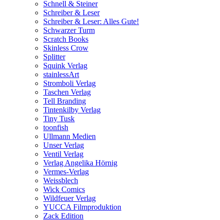
Schnell & Steiner
Schreiber & Leser
Schreiber & Leser: Alles Gute!
Schwarzer Turm
Scratch Books
Skinless Crow
Splitter
Squink Verlag
stainlessArt
Stromboli Verlag
Taschen Verlag
Tell Branding
Tintenkilby Verlag
Tiny Tusk
toonfish
Ullmann Medien
Unser Verlag
Ventil Verlag
Verlag Angelika Hörnig
Vermes-Verlag
Weissblech
Wick Comics
Wildfeuer Verlag
YUCCA Filmproduktion
Zack Edition