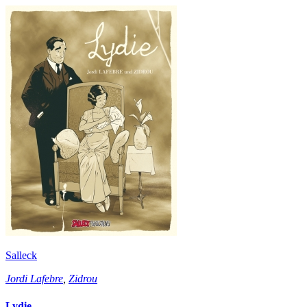
Salleck
Jordi Lafebre
,
Zidrou
Lydie