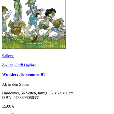
Salleck
Zidrou
,
Jordi Lafebre
Wundervolle Sommer 01
Ab in den Süden
Hardcover, 56 Seiten, farbig, 32 x 24 x 1 cm
ISBN: 9783899086331
15,00 €